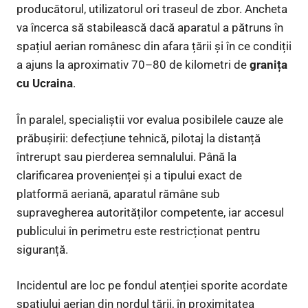
producătorul, utilizatorul ori traseul de zbor. Ancheta
va încerca să stabilească dacă aparatul a pătruns în
spațiul aerian românesc din afara țării și în ce condiții
a ajuns la aproximativ 70–80 de kilometri de
granița
cu Ucraina
.
În paralel, specialiștii vor evalua posibilele cauze ale
prăbușirii: defecțiune tehnică, pilotaj la distanță
întrerupt sau pierderea semnalului. Până la
clarificarea provenienței și a tipului exact de
platformă aeriană, aparatul rămâne sub
supravegherea autorităților competente, iar accesul
publicului în perimetru este restricționat pentru
siguranță.
Incidentul are loc pe fondul atenției sporite acordate
spațiului aerian din nordul țării, în proximitatea