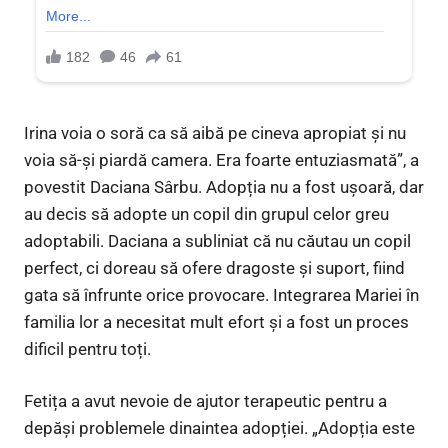
Irina voia o soră ca să aibă pe cineva apropiat și nu
voia să-și piardă camera. Era foarte entuziasmată”, a
povestit Daciana Sârbu. Adopția nu a fost ușoară, dar
au decis să adopte un copil din grupul celor greu
adoptabili. Daciana a subliniat că nu căutau un copil
perfect, ci doreau să ofere dragoste și suport, fiind
gata să înfrunte orice provocare. Integrarea Mariei în
familia lor a necesitat mult efort și a fost un proces
dificil pentru toți.
Fetița a avut nevoie de ajutor terapeutic pentru a
depăși problemele dinaintea adopției. „Adopția este