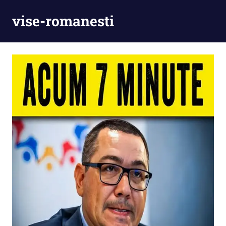
Skip
vise-romanesti
to
content