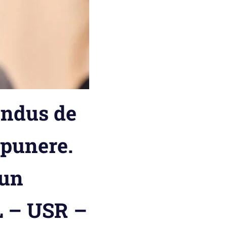
ondus de
opunere.
 un
L – USR –