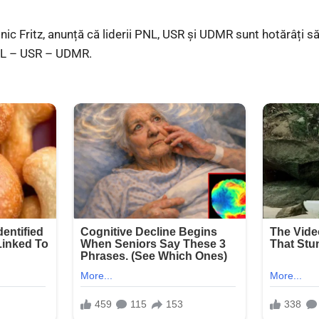
ic Fritz, anunță că liderii PNL, USR și UDMR sunt hotărâți s
PNL – USR – UDMR.