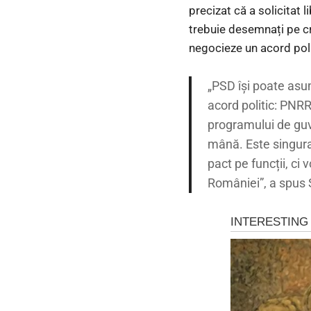
precizat că a solicitat 
trebuie desemnați pe cr
negocieze un acord poli
„PSD își poate asu
acord politic: PNR
programului de gu
mână. Este singura 
pact pe funcții, ci
României”, a spus 