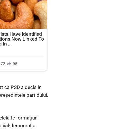
țat că PSD a decis în
președintele partidului,
elelalte formațiuni
social-democrat a