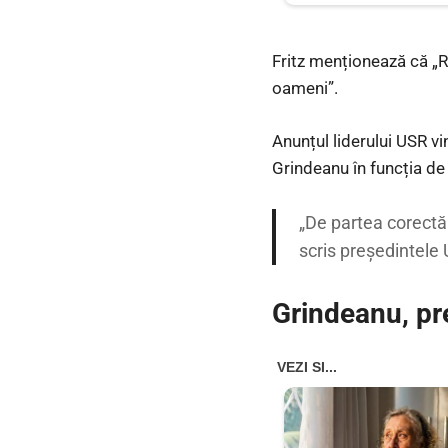
Fritz menționează că „R
oameni”.
Anunțul liderului USR v
Grindeanu în funcția de
„De partea corectă
scris președintele 
Grindeanu, pr