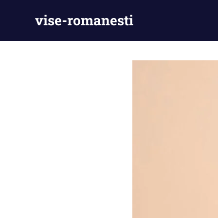
Skip
vise-romanesti
to
content