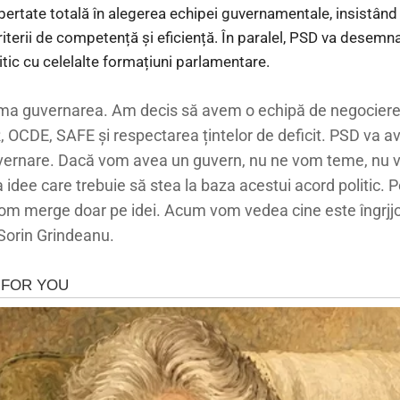
libertate totală în alegerea echipei guvernamentale, insistând c
iterii de competență și eficiență. În paralel, PSD va desemn
tic cu celelalte formațiuni parlamentare.
ma guvernarea. Am decis să avem o echipă de negociere 
R, OCDE, SAFE și respectarea țintelor de deficit. PSD va
vernare. Dacă vom avea un guvern, nu ne vom teme, nu v
idee care trebuie să stea la baza acestui acord politic. P
 vom merge doar pe idei. Acum vom vedea cine este îngrjjo
Sorin Grindeanu.