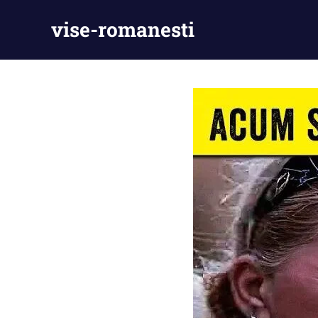
Skip
vise-romanesti
to
content