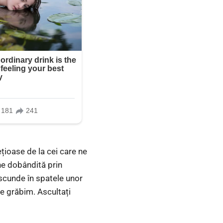
țioase de la cei care ne
ne dobândită prin
ascunde în spatele unor
e grăbim. Ascultați