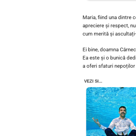
Maria, fiind una dintre
apreciere și respect, nu 
cum merită și ascultați-i
Ei bine, doamna Cârneci
Ea este și o bunică dedi
a oferi sfaturi nepoțilo