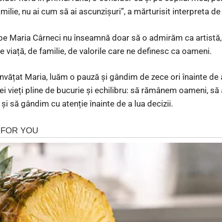
 familie, nu ai cum să ai ascunzișuri”, a mărturisit interpreta 
 Maria Cârneci nu înseamnă doar să o admirăm ca artistă, ci
e viață, de familie, de valorile care ne definesc ca oameni.
nvățat Maria, luăm o pauză și gândim de zece ori înainte de 
ei vieți pline de bucurie și echilibru: să rămânem oameni, s
 și să gândim cu atenție înainte de a lua decizii.