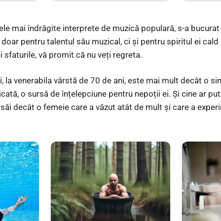
 cele mai îndrăgite interprete de muzică populară, s-a bucura
doar pentru talentul său muzical, ci și pentru spiritul ei cald 
 sfaturile, vă promit că nu veți regreta.
, la venerabila vârstă de 70 de ani, este mai mult decât o si
cată, o sursă de înțelepciune pentru nepoții ei. Și cine ar put
r săi decât o femeie care a văzut atât de mult și care a expe