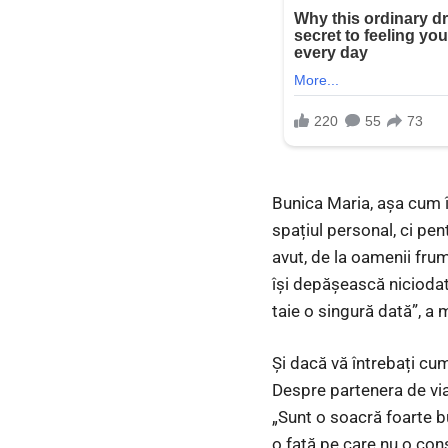
Bunica Maria, așa cum îi
spațiul personal, ci pen
avut, de la oamenii frum
își depășească niciodată
taie o singură dată”, a
Și dacă vă întrebați cum
Despre partenera de viaț
„Sunt o soacră foarte b
o fată pe care nu o cons