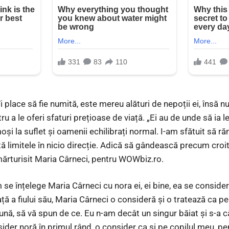
 place să fie numită, este mereu alături de nepoții ei, însă n
tru a le oferi sfaturi prețioase de viață. „Ei au de unde să ia 
oși la suflet și oamenii echilibrați normal. I-am sfătuit să 
 limitele în nicio direcție. Adică să gândească precum croito
 mărturisit Maria Cârneci, pentru WOWbiz.ro.
 se înțelege Maria Cârneci cu nora ei, ei bine, ea se conside
ă a fiului său, Maria Cârneci o consideră și o tratează ca pe
ună, să vă spun de ce. Eu n-am decât un singur băiat și s-a c
ider noră în primul rând, o consider ca și pe copilul meu, pe