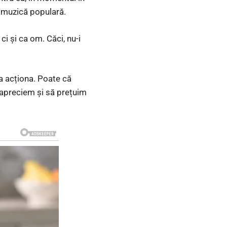
de muzică populară.
 și ca om. Căci, nu-i
a acționa. Poate că
ă apreciem și să prețuim