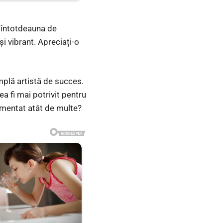
t întotdeauna de
și vibrant. Apreciați-o
mplă artistă de succes.
ea fi mai potrivit pentru
rimentat atât de multe?