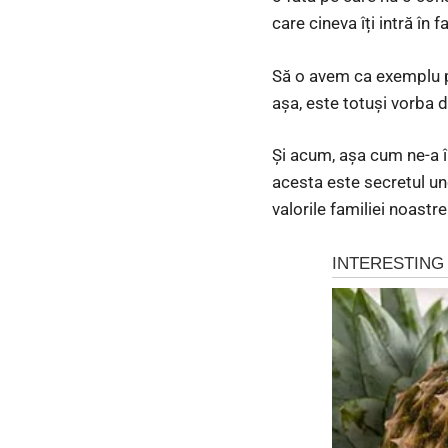
care cineva îți intră în
Să o avem ca exemplu pe
așa, este totuși vorba d
Și acum, așa cum ne-a î
acesta este secretul un
valorile familiei noastre