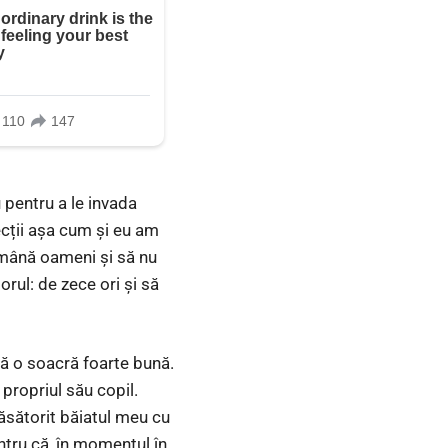
u pentru a le invada
lecții așa cum și eu am
rămână oameni și să nu
rul: de zece ori și să
ră o soacră foarte bună.
 propriul său copil.
ăsătorit băiatul meu cu
ntru că, în momentul în