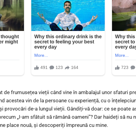
 de frumusețea vieții când vine în ambalajul unor sfaturi pre
nd acestea vin de la persoane cu experiență, cu o înțelepciu
i provocări de-a lungul vieții. Gândiți-vă doar: ce se poate 
precum „I-am sfătuit să rămână oameni”? Dar haideți să nu n
ne place nouă, și descoperiți împreună cu mine.