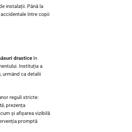
e instalații. Până la
 accidentale între copii
ăsuri drastice
în
ntului. Instituția a
i, urmând ca detalii
or reguli stricte:
tă
, prezența
ecum și afișarea vizibilă
ntervenția promptă