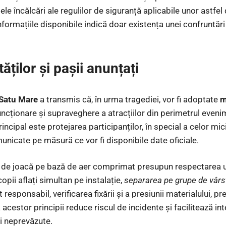
e încălcări ale regulilor de siguranță aplicabile unor astfel d
nformațiile disponibile indică doar existența unei confruntări
ăților și pașii anunțați
 Satu Mare
a transmis că, în urma tragediei, vor fi adoptate
m
cționare și supraveghere a atracțiilor din perimetrul evenime
rincipal este protejarea participanților, în special a celor mic
unicate pe măsură ce vor fi disponibile date oficiale.
 de joacă pe bază de aer comprimat presupun respectarea un
opii aflați simultan pe instalație,
separarea pe grupe de vârs
esponsabil, verificarea fixării și a presiunii materialului, pr
 acestor principii reduce riscul de incidente și facilitează i
ii neprevăzute.