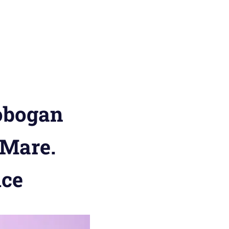
tobogan
 Mare.
ice