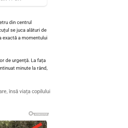
etru din centrul
uțul se juca alături de
mica exactă a momentului
lor de urgență. La fața
ntinuat minute la rând,
re, însă viața copilului