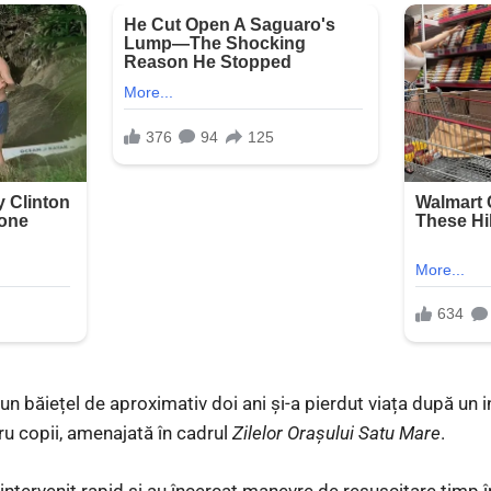
 un băiețel de aproximativ doi ani și-a pierdut viața după un i
u copii, amenajată în cadrul
Zilelor Orașului Satu Mare
.
intervenit rapid și au încercat manevre de resuscitare timp î