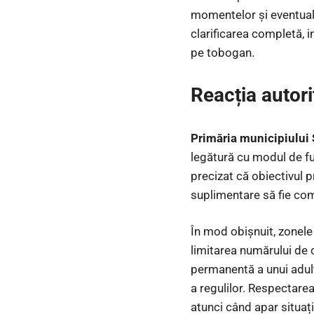
momentelor și eventualel
clarificarea completă, i
pe tobogan.
Reacția autorit
Primăria municipiului
legătură cu modul de fun
precizat că obiectivul p
suplimentare să fie com
În mod obișnuit, zonele
limitarea numărului de c
permanentă a unui adult r
a regulilor. Respectarea
atunci când apar situaț