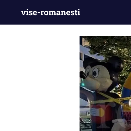
Skip
vise-romanesti
to
content