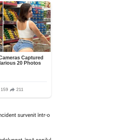
ncident survenit într-o
ndelungat, însă copilul