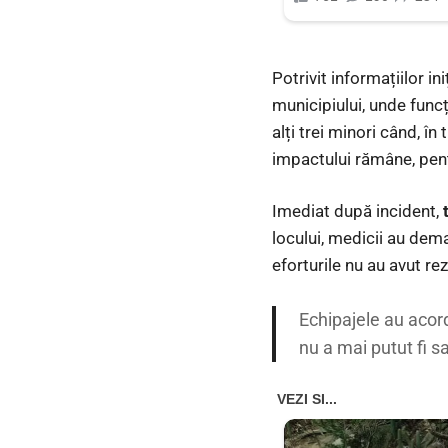
Potrivit informațiilor in
municipiului, unde func
alți trei minori când, în
impactului rămâne, pen
Imediat după incident,
locului, medicii au dema
eforturile nu au avut rez
Echipajele au acord
nu a mai putut fi s