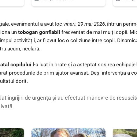
ițiale, evenimentul a avut loc
vineri, 29 mai 2026
, într-un perim
ționa un
tobogan gonflabil
frecventat de mai mulți copii. Mic
 timpul activității, ar fi avut loc o coliziune între copii. Dina
tru acum, neclară.
tatăl copilului
l-a luat în brațe și a așteptat sosirea echipaje
rat procedurile de prim ajutor avansat. Deși intervenția a co
ultatul dorit.
at îngrijiri de urgență și au efectuat manevre de resuscita
alvată.