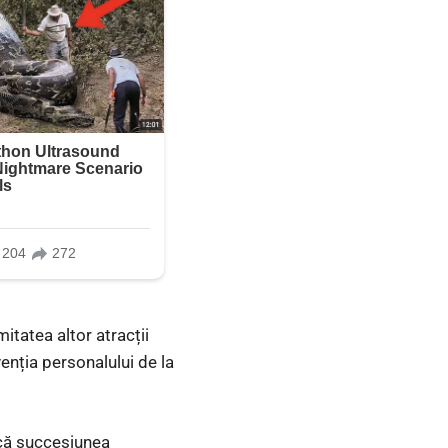
itatea altor atracții
venția personalului de la
scă succesiunea