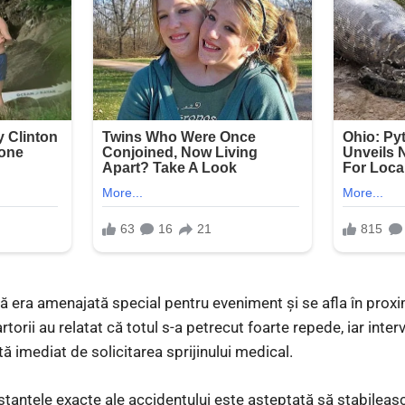
ă era amenajată special pentru eveniment și se afla în proxim
rtorii au relatat că totul s-a petrecut foarte repede, iar inter
tă imediat de solicitarea sprijinului medical.
tanțele exacte ale accidentului este așteptată să stabilea