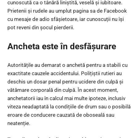
cunoscută ca o tânără liniștită, veselă și iubitoare.
Prietenii și rudele au umplut pagina sa de Facebook
cu mesaje de adio sfâșietoare, iar cunoscuții nu își
pot reveni din șocul pierderii.
Ancheta este în desfășurare
Autoritățile au demarat o anchetă pentru a stabili cu
exactitate cauzele accidentului. Polițiștii rutieri au
deschis un dosar penal pentru ucidere din culpă și
vătămare corporală din culpă. În acest moment,
anchetatorii iau în calcul mai multe ipoteze, inclusiv
viteza neadaptată la condițiile de drum sau o posibilă
eroare de conducere cauzată de oboseală sau
neatenție.