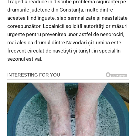
Tragedia readuce în discuție problema siguranței pe
drumurile județene din Constanța, multe dintre
acestea fiind înguste, slab semnalizate și neasfaltate
corespunzător. Localnicii solicită autorităților măsuri
urgente pentru prevenirea unor astfel de nenorociri,
mai ales că drumul dintre Năvodari și Lumina este
frecvent circulat de navetiști și turiști, în special în
sezonul estival.