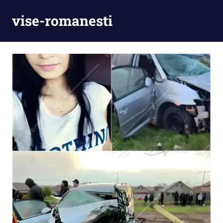
Skip
vise-romanesti
to
content