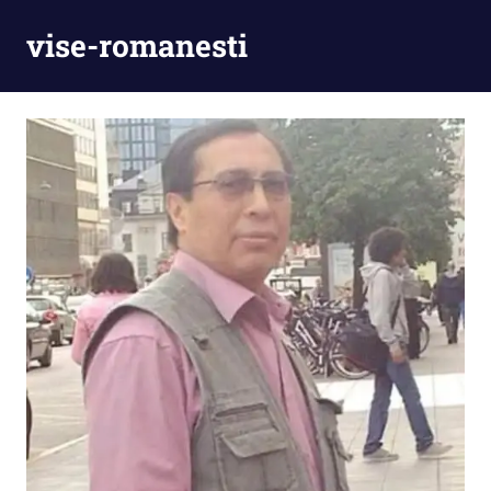
Skip
vise-romanesti
to
content