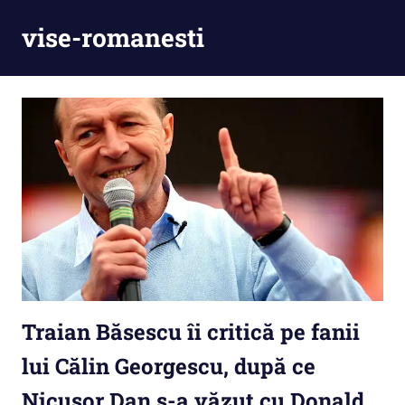
Skip
vise-romanesti
to
content
Traian Băsescu îi critică pe fanii
lui Călin Georgescu, după ce
Nicușor Dan s-a văzut cu Donald