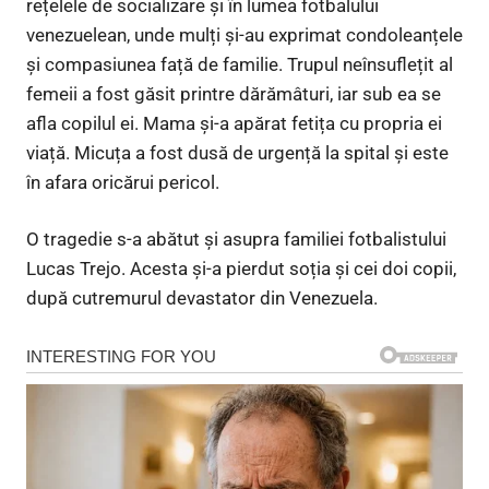
rețelele de socializare și în lumea fotbalului
venezuelean, unde mulți și-au exprimat condoleanțele
și compasiunea față de familie. Trupul neînsuflețit al
femeii a fost găsit printre dărămâturi, iar sub ea se
afla copilul ei. Mama și-a apărat fetița cu propria ei
viață. Micuța a fost dusă de urgență la spital și este
în afara oricărui pericol.
O tragedie s-a abătut și asupra familiei fotbalistului
Lucas Trejo. Acesta și-a pierdut soția și cei doi copii,
după cutremurul devastator din Venezuela.