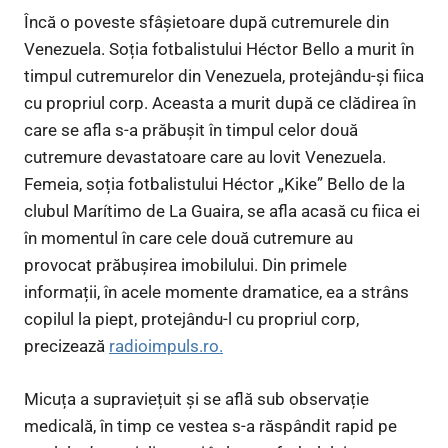
Încă o poveste sfâșietoare după cutremurele din
Venezuela. Soția fotbalistului Héctor Bello a murit în
timpul cutremurelor din Venezuela, protejându-și fiica
cu propriul corp. Aceasta a murit după ce clădirea în
care se afla s-a prăbușit în timpul celor două
cutremure devastatoare care au lovit Venezuela.
Femeia, soția fotbalistului Héctor „Kike” Bello de la
clubul Marítimo de La Guaira, se afla acasă cu fiica ei
în momentul în care cele două cutremure au
provocat prăbușirea imobilului. Din primele
informații, în acele momente dramatice, ea a strâns
copilul la piept, protejându-l cu propriul corp,
precizează
radioimpuls.ro.
Micuța a supraviețuit și se află sub observație
medicală, în timp ce vestea s-a răspândit rapid pe