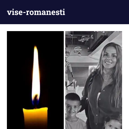
Skip
vise-romanesti
to
content