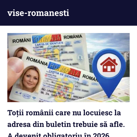
Skip
vise-romanesti
to
content
Toții românii care nu locuiesc la
adresa din buletin trebuie să afle.
A devenit obligatoriu în 2026