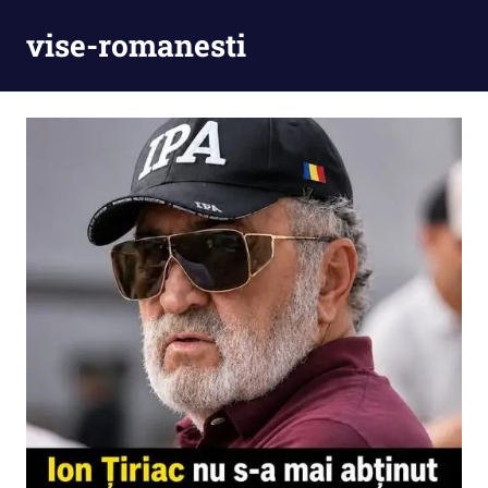
Skip
vise-romanesti
to
content