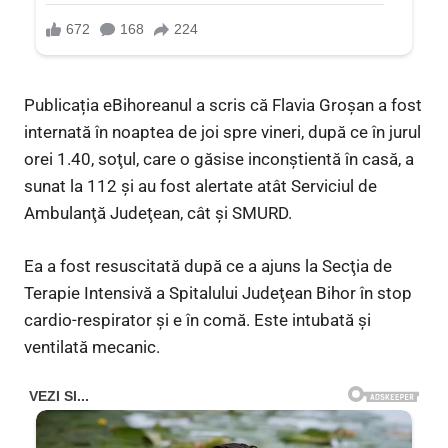
Publicația eBihoreanul a scris că Flavia Groşan a fost
internată în noaptea de joi spre vineri, după ce în jurul
orei 1.40, soţul, care o găsise inconştientă în casă, a
sunat la 112 şi au fost alertate atât Serviciul de
Ambulanţă Judeţean, cât şi SMURD.
Ea a fost resuscitată după ce a ajuns la Secţia de
Terapie Intensivă a Spitalului Judeţean Bihor în stop
cardio-respirator și e în comă. Este intubată şi
ventilată mecanic.