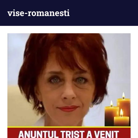
Skip
vise-romanesti
to
content