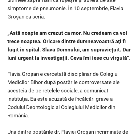
ultimele săptămâni că tușește și suferă de alte
simptome de pneumonie. În 10 septembrie, Flavia
Groşan ea scria:
„Astă noapte am crezut ca mor. Nu credeam ca voi
trece noaptea. Oricare dintre dumneavoastră aţi fi
fugit în spital. Slavă Domnului, am supravieţuit. Dar
luni urgent la investigaţii. Ceva îmi iese cu virgulă”.
Flavia Groșan e cercetată disciplinar de Colegiul
Medicilor Bihor după postările controversate ale
acesteia de pe rețelele sociale, a comunicat
instituţia. Ea este acuzată de încălcări grave a
Codului Deontologic al Colegiului Medicilor din
România.
Una dintre postările dr. Flaviei Groşan incriminate de