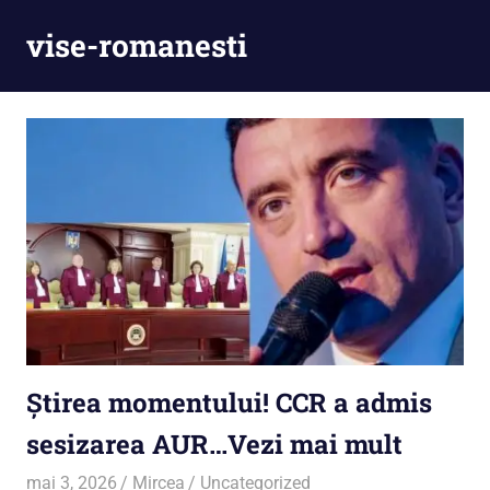
Skip
vise-romanesti
to
content
Știrea momentului! CCR a admis
sesizarea AUR…Vezi mai mult
mai 3, 2026
Mircea
Uncategorized