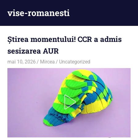
Skip
vise-romanesti
to
content
Știrea momentului! CCR a admis
sesizarea AUR
mai 10, 2026
Mircea
Uncategorized