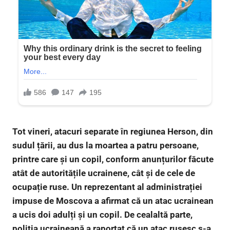
Tot vineri, atacuri separate în regiunea Herson, din
sudul țării, au dus la moartea a patru persoane,
printre care și un copil, conform anunțurilor făcute
atât de autoritățile ucrainene, cât și de cele de
ocupație ruse. Un reprezentant al administrației
impuse de Moscova a afirmat că un atac ucrainean
a ucis doi adulți și un copil. De cealaltă parte,
poliția ucraineană a raportat că un atac rusesc s-a