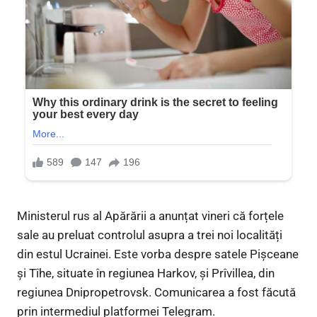
Ministerul rus al Apărării a anunțat vineri că forțele
sale au preluat controlul asupra a trei noi localități
din estul Ucrainei. Este vorba despre satele Pișceane
și Tîhe, situate în regiunea Harkov, și Prîvillea, din
regiunea Dnipropetrovsk. Comunicarea a fost făcută
prin intermediul platformei Telegram.