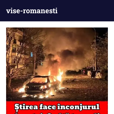
Skip
vise-romanesti
to
content