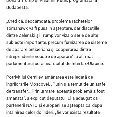
Donald Trump și Vladimir Putin, programată la
Budapesta.
„Cred că, deocamdată, problema rachetelor
Tomahawk va fi pusă în așteptare, dar discuțiile
dintre Zelenski și Trump vor viza o serie de alte
subiecte importante, precum furnizarea de sisteme
de apărare antiaeriană și cooperarea dintre
întreprinderile noastre de apărare”, a afirmat
parlamentarul ucrainean, citat de Interfax-Ukraine.
Potrivit lui Cerniiev, amânarea este legată de
îngrijorările Moscovei. „Putin s-a temut de un astfel
de transfer… Prin urmare, această problemă a fost
amânată”, a explicat deputatul. El a adăugat că
partenerii NATO și europeni se așteaptă ca, după
întâlnirea celor doi lideri, „fie vor exista rezultate