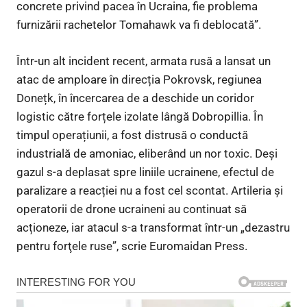
concrete privind pacea în Ucraina, fie problema
furnizării rachetelor Tomahawk va fi deblocată”.
Într-un alt incident recent, armata rusă a lansat un
atac de amploare în direcția Pokrovsk, regiunea
Donețk, în încercarea de a deschide un coridor
logistic către forțele izolate lângă Dobropillia. În
timpul operațiunii, a fost distrusă o conductă
industrială de amoniac, eliberând un nor toxic. Deși
gazul s-a deplasat spre liniile ucrainene, efectul de
paralizare a reacției nu a fost cel scontat. Artileria și
operatorii de drone ucraineni au continuat să
acționeze, iar atacul s-a transformat într-un „dezastru
pentru forţele ruse”, scrie Euromaidan Press.