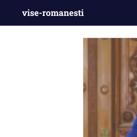
Skip
vise-romanesti
to
content