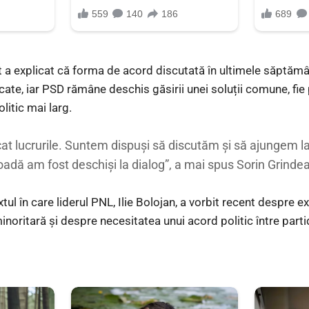
 a explicat că forma de acord discutată în ultimele săptămân
cate, iar PSD rămâne deschis găsirii unei soluții comune, fie 
litic mai larg.
cat lucrurile. Suntem dispuși să discutăm și să ajungem l
oadă am fost deschiși la dialog”, a mai spus Sorin Grinde
extul în care liderul PNL, Ilie Bolojan, a vorbit recent despre 
inoritară și despre necesitatea unui acord politic între par