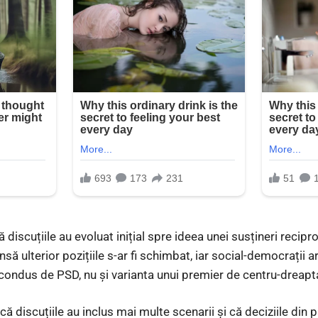
ă discuțiile au evoluat inițial spre ideea unei susțineri recipr
nsă ulterior pozițiile s-ar fi schimbat, iar social-democrații a
condus de PSD, nu și varianta unui premier de centru-dreapt
 că discuțiile au inclus mai multe scenarii și că deciziile din 