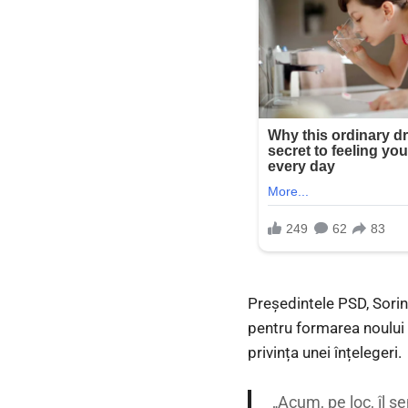
Președintele PSD, Sori
pentru formarea noului 
privința unei înțelegeri.
„Acum, pe loc, îl 