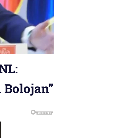
NL:
ă Bolojan”