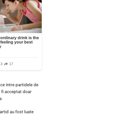
oce între partidele de
r fi acceptat doar
a.
partid au fost luate