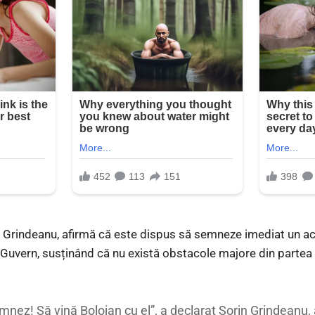
n Grindeanu, afirmă că este dispus să semneze imediat un ac
Guvern, susținând că nu există obstacole majore din partea 
semnez! Să vină Bolojan cu el”, a declarat Sorin Grindean