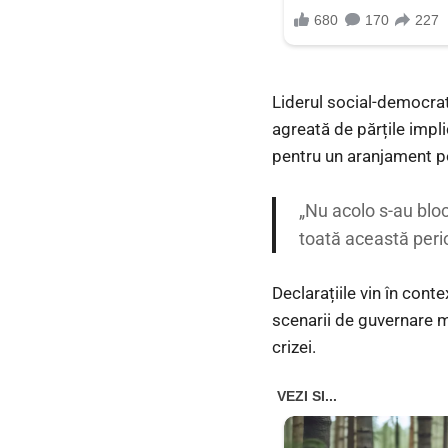
Liderul social-democrat
agreată de părțile impli
pentru un aranjament po
„Nu acolo s-au blo
toată această peri
Declarațiile vin în cont
scenarii de guvernare m
crizei.