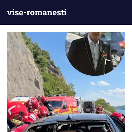
Skip
vise-romanesti
to
content