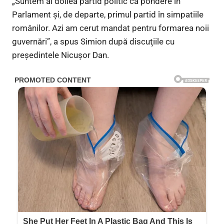
„Suntem al doilea partid politic ca pondere în
Parlament şi, de departe, primul partid în simpatiile
românilor. Azi am cerut mandat pentru formarea noii
guvernări”, a spus Simion după discuţiile cu
preşedintele Nicușor Dan.