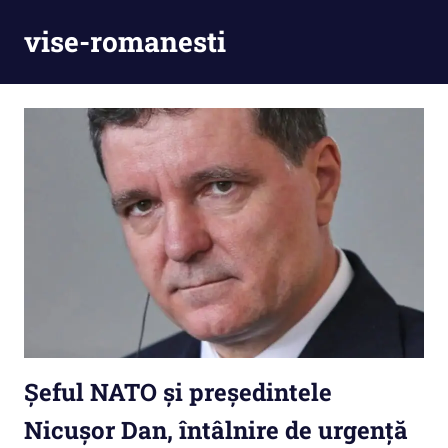
Skip
vise-romanesti
to
content
Șeful NATO și președintele
Nicușor Dan, întâlnire de urgență