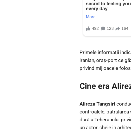
Primele informații indi
iranian, oraș-port ce gă
privind mijloacele folo
Cine era Alire
Alireza Tangsiri
conduc
controalele, patrularea 
dură a Teheranului priv
un actor‑cheie în arhite