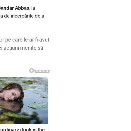
Bandar Abbas
, la
a de încercările de a
.
r pe care le-ar fi avut
i acțiuni menite să