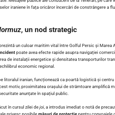
sate. Mesajele publice ale conducerii de la Teheran, pe care le
selor iraniene în fața oricăror încercări de constrângere a fl
Hormuz
, un nod strategic
rezintă un culoar maritim vital între Golful Persic și Marea A
incident
poate avea efecte rapide asupra navigației comerci
rea de instalații energetice și densitatea transporturilor tra
 echilibrul economic regional.
pe litoralul iranian, funcționează ca poartă logistică și cen
acest motiv, proximitatea orașului de strâmtoare amplifică mi
ecuritate anunțate în spațiul public.
ăcut în cursul zilei de
joi
, a introdus imediat o notă de precauț
țiale privesc posibile
măsuri de protecție
pentru convoaiele c