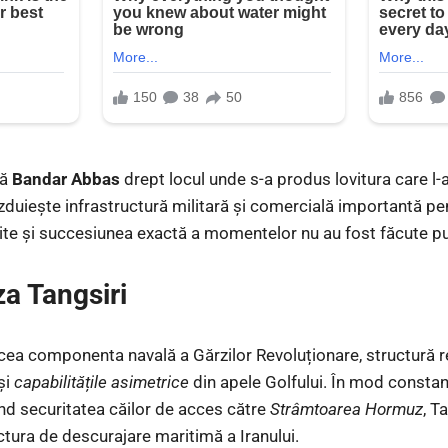
că
Bandar Abbas
drept locul unde s-a produs lovitura care l-a 
zduiește infrastructură militară și comercială importantă pen
site și succesiunea exactă a momentelor nu au fost făcute pu
za Tangsiri
ea componenta navală a Gărzilor Revoluționare, structură 
și
capabilitățile asimetrice
din apele Golfului. În mod constan
ind securitatea căilor de acces către
Strâmtoarea Hormuz
, T
ctura de descurajare maritimă a Iranului.