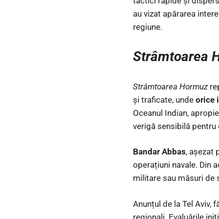
tactici rapide și disper
au vizat apărarea intere
regiune.
Strâmtoarea 
Strâmtoarea Hormuz
rep
și traficate, unde
orice 
Oceanul Indian, apropie
verigă sensibilă pentru
Bandar Abbas
, așezat 
operațiuni navale. Din 
militare sau măsuri de s
Anunțul de la Tel Aviv, f
regionali. Evaluările ini