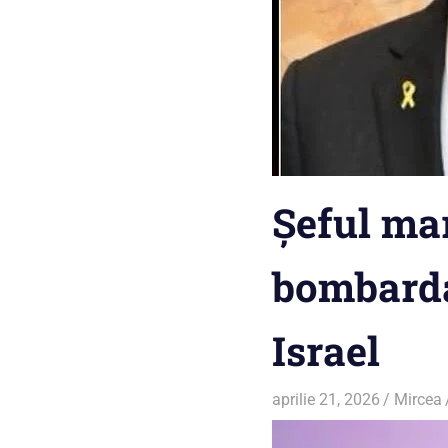
Șeful mar
bombarda
Israel
aprilie 21, 2026
Mircea