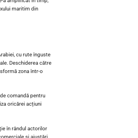
-a amplificat în timp,
uxului maritim din
rabiei, cu rute înguste
ale. Deschiderea către
nsformă zona într-o
tru de comandă pentru
za oricărei acțiuni
ie în rândul actorilor
omerciale și ajustări