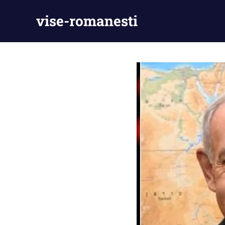
Skip
vise-romanesti
to
content