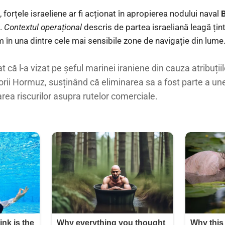
l, forțele israeliene ar fi acționat în apropierea nodului naval
c.
Contextul operațional
descris de partea israeliană leagă țint
m în una dintre cele mai sensibile zone de navigație din lume
 că l-a vizat pe șeful marinei iraniene din cauza atribuțiilo
rii Hormuz, susținând că eliminarea sa a fost parte a une
ea riscurilor asupra rutelor comerciale.