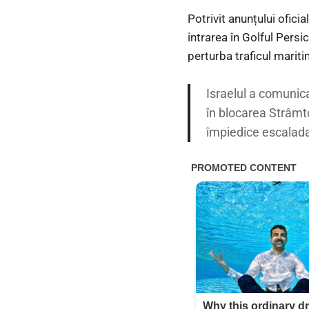
Potrivit anunțului oficia
intrarea în Golful Persi
perturba traficul mariti
Israelul a comunicat
în blocarea Strâmto
împiedice escaladar