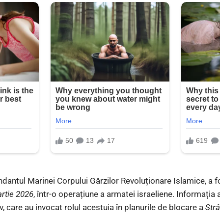
dantul Marinei Corpului Gărzilor Revoluționare Islamice, a fo
artie 2026
, într-o operațiune a armatei israeliene. Informația 
iv, care au invocat rolul acestuia în planurile de blocare a
Str