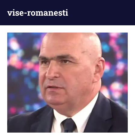
Skip
vise-romanesti
to
content