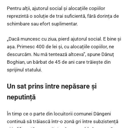
Pentru alții, ajutorul social și alocațiile copiilor
reprezintă o soluție de trai suficientă, fără dorința de
schimbare sau efort suplimentar.
„Dacă muncesc cu ziua, pierd ajutorul social. E bine și
așa. Primesc 400 de lei și, cu alocațiile copiilor, ne
descurcăm. Nu mă tentează altceva”, spune Dănuț
Boghian, un bărbat de 45 de ani care trăiește din
sprijinul statului.
Un sat prins între nepăsare și
neputință
În timp ce o parte din locuitorii comunei Dângeni
continuă să trăiască într-o zonă gri între subzistență