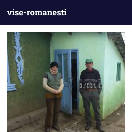
Skip
vise-romanesti
to
content