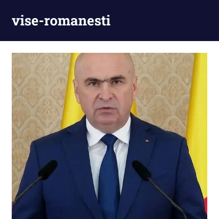
Skip
vise-romanesti
to
content