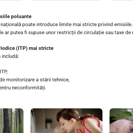
siile poluante
 națională poate introduce limite mai stricte privind emisiil
 ar putea fi supuse unor restricții de circulație sau taxe de
riodice (ITP) mai stricte
 includă:
ITP,
e monitorizare a stării tehnice,
entru neconformități.