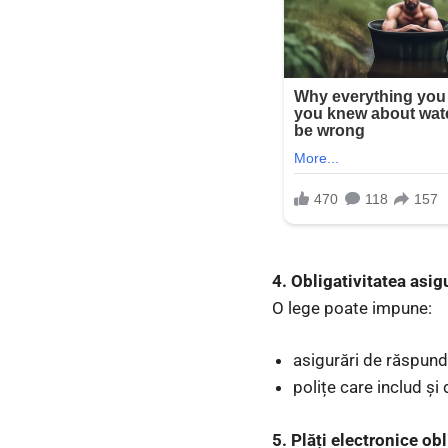
4. Obligativitatea asig
O lege poate impune:
asigurări de răspunde
polițe care includ ș
5. Plăți electronice ob