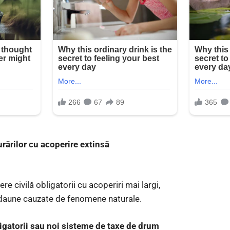
urărilor cu acoperire extinsă
re civilă obligatorii cu acoperiri mai largi,
i daune cauzate de fenomene naturale.
ligatorii sau noi sisteme de taxe de drum