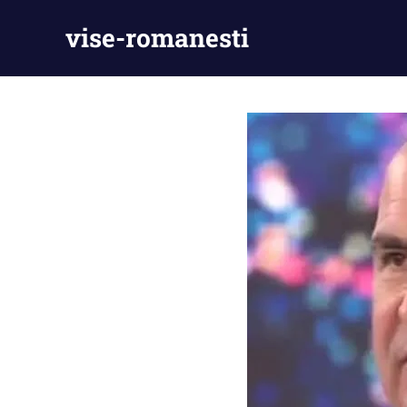
Skip
vise-romanesti
to
content