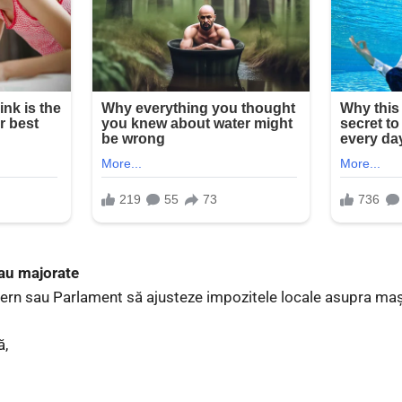
sau majorate
ern sau Parlament să ajusteze impozitele locale asupra mașin
ă,