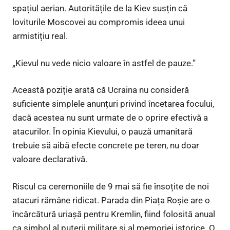
spațiul aerian. Autoritățile de la Kiev susțin că
loviturile Moscovei au compromis ideea unui
armistițiu real.
„Kievul nu vede nicio valoare în astfel de pauze.”
Această poziție arată că Ucraina nu consideră
suficiente simplele anunțuri privind încetarea focului,
dacă acestea nu sunt urmate de o oprire efectivă a
atacurilor. În opinia Kievului, o pauză umanitară
trebuie să aibă efecte concrete pe teren, nu doar
valoare declarativă.
Riscul ca ceremoniile de 9 mai să fie însoțite de noi
atacuri rămâne ridicat. Parada din Piața Roșie are o
încărcătură uriașă pentru Kremlin, fiind folosită anual
ca simbol al puterii militare și al memoriei istorice. O