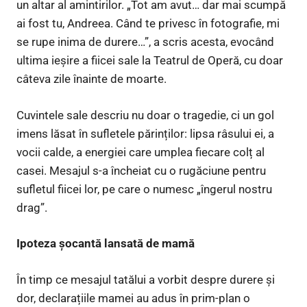
un altar al amintirilor. „Tot am avut… dar mai scumpă
ai fost tu, Andreea. Când te privesc în fotografie, mi
se rupe inima de durere…”, a scris acesta, evocând
ultima ieșire a fiicei sale la Teatrul de Operă, cu doar
câteva zile înainte de moarte.
Cuvintele sale descriu nu doar o tragedie, ci un gol
imens lăsat în sufletele părinților: lipsa râsului ei, a
vocii calde, a energiei care umplea fiecare colț al
casei. Mesajul s-a încheiat cu o rugăciune pentru
sufletul fiicei lor, pe care o numesc „îngerul nostru
drag”.
Ipoteza șocantă lansată de mamă
În timp ce mesajul tatălui a vorbit despre durere și
dor, declarațiile mamei au adus în prim-plan o