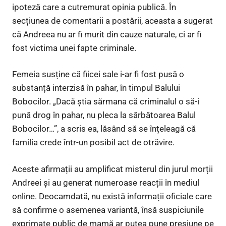
ipoteză care a cutremurat opinia publică. În
secțiunea de comentarii a postării, aceasta a sugerat
că Andreea nu ar fi murit din cauze naturale, ci ar fi
fost victima unei fapte criminale.
Femeia susține că fiicei sale i-ar fi fost pusă o
substanță interzisă în pahar, în timpul Balului
Bobocilor. „Dacă știa sărmana că criminalul o să-i
pună drog în pahar, nu pleca la sărbătoarea Balul
Bobocilor…”, a scris ea, lăsând să se înțeleagă că
familia crede într-un posibil act de otrăvire.
Aceste afirmații au amplificat misterul din jurul morții
Andreei și au generat numeroase reacții în mediul
online. Deocamdată, nu există informații oficiale care
să confirme o asemenea variantă, însă suspiciunile
exprimate public de mamă ar putea pune presiune pe