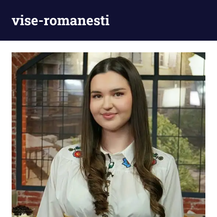
Skip
vise-romanesti
to
content