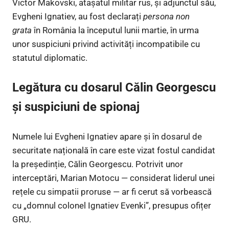
Victor Makovski, atașatul militar rus, și adjunctul său,
Evgheni Ignatiev, au fost declarați
persona non
grata
în România la începutul lunii martie, în urma
unor suspiciuni privind activități incompatibile cu
statutul diplomatic.
Legătura cu dosarul Călin Georgescu
și suspiciuni de spionaj
Numele lui Evgheni Ignatiev apare și în dosarul de
securitate națională în care este vizat fostul candidat
la președinție, Călin Georgescu. Potrivit unor
interceptări, Marian Motocu — considerat liderul unei
rețele cu simpatii proruse — ar fi cerut să vorbească
cu „domnul colonel Ignatiev Evenki”, presupus ofițer
GRU.