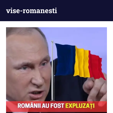
Skip
vise-romanesti
to
content