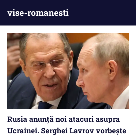
Skip
vise-romanesti
to
content
Rusia anunță noi atacuri asupra
Ucrainei. Serghei Lavrov vorbește