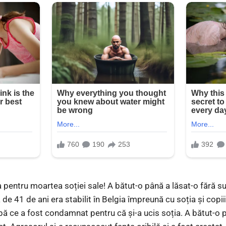
pentru moartea soției sale! A bătut-o până a lăsat-o fără sufl
 de 41 de ani era stabilit în Belgia împreună cu soția și copii
upă ce a fost condamnat pentru că și-a ucis soția. A bătut-o