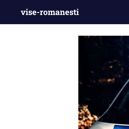
Skip
vise-romanesti
to
content