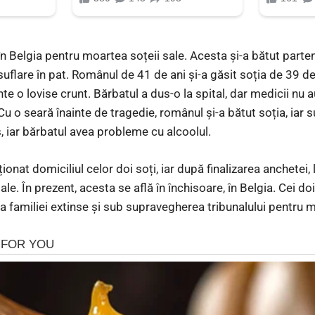
n Belgia pentru moartea soțeii sale. Acesta și-a bătut parten
 suflare în pat. Românul de 41 de ani și-a găsit soția de 39 de
te o lovise crunt. Bărbatul a dus-o la spital, dar medicii nu 
Cu o seară înainte de tragedie, românul și-a bătut soția, iar 
, iar bărbatul avea probleme cu alcoolul.
ționat domiciliul celor doi soți, iar după finalizarea anchetei,
ale. În prezent, acesta se află în închisoare, în Belgia. Cei do
rija familiei extinse și sub supravegherea tribunalului pentru m