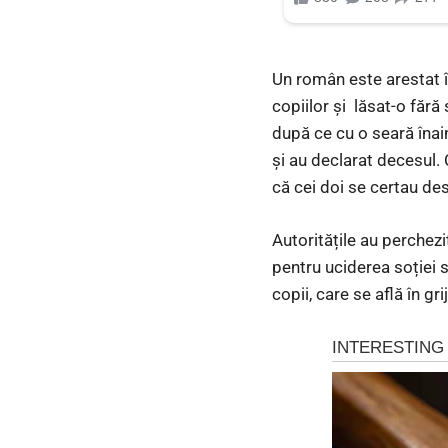
Un român este arestat î
copiilor și lăsat-o fără
după ce cu o seară înain
și au declarat decesul. 
că cei doi se certau des
Autoritățile au perchezi
pentru uciderea soției s
copii, care se află în g