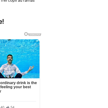
. Trei copii au rămas
e!