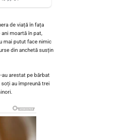
era de viață în fața
 ani moartă în pat,
au mai putut face nimic
surse din anchetă susțin
 l-au arestat pe bărbat
i soți au împreună trei
inori.