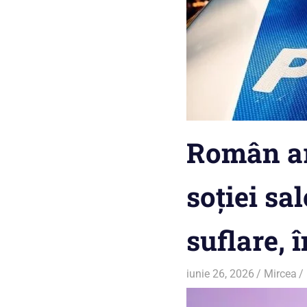
Român ar
soției sa
suflare, î
iunie 26, 2026
Mircea