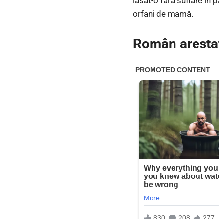
lăsat-o fără suflare în 
orfani de mamă.
Român arestat 