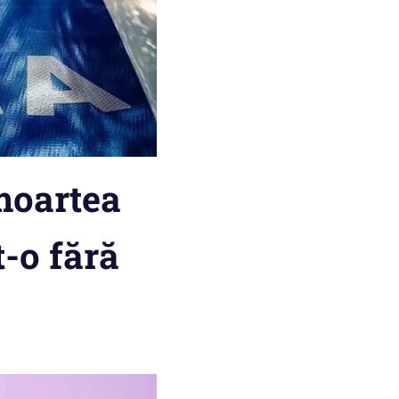
moartea
t-o fără