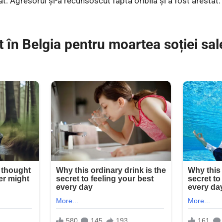
pat. Agresorul și-a recunsoscut fapta oribilă și a fost arestat
în Belgia pentru moartea soției sal