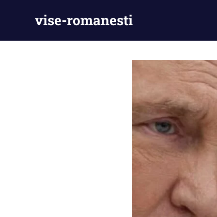
Skip
vise-romanesti
to
content