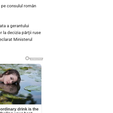
ta pe consulul român
rata a gerantului
 la decizia părţii ruse
eclarat Ministerul