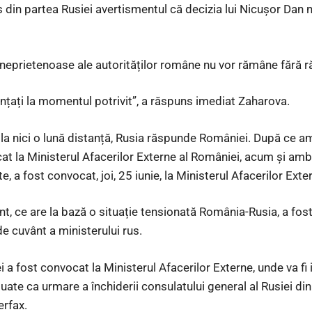
s din partea Rusiei avertismentul că decizia lui Nicușor Dan 
e neprietenoase ale autorităților române nu vor rămâne fără 
nunțați la momentul potrivit”, a răspuns imediat Zaharova.
la nici o lună distanță, Rusia răspunde României. După ce a
at la Ministerul Afacerilor Externe al României, acum și am
, a fost convocat, joi, 25 iunie, la Ministerul Afacerilor Exte
, ce are la bază o situație tensionată România-Rusia, a fos
e cuvânt a ministerului rus.
 fost convocat la Ministerul Afacerilor Externe, unde va fi i
uate ca urmare a închiderii consulatului general al Rusiei di
erfax.