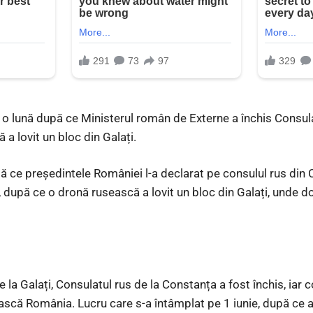
o lună după ce Ministerul român de Externe a închis Consula
a lovit un bloc din Galați.
upă ce președintele României l-a declarat pe consulul rus di
i, după ce o dronă rusească a lovit un bloc din Galați, unde 
e la Galați, Consulatul rus de la Constanța a fost închis, iar
ască România. Lucru care s-a întâmplat pe 1 iunie, după ce 