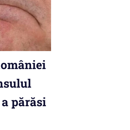
României
nsulul
 a părăsi