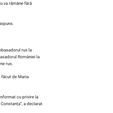
nu va rămâne fără
răspuns.
mbasadorul rus la
basadorul României la
rne rus.
t făcut de Maria
nformat cu privire la
n Constanța”, a declarat