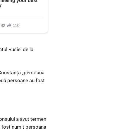
tul Rusiei de la
n Constanța „persoană
două persoane au fost
 consulul a avut termen
a fost numit persoana