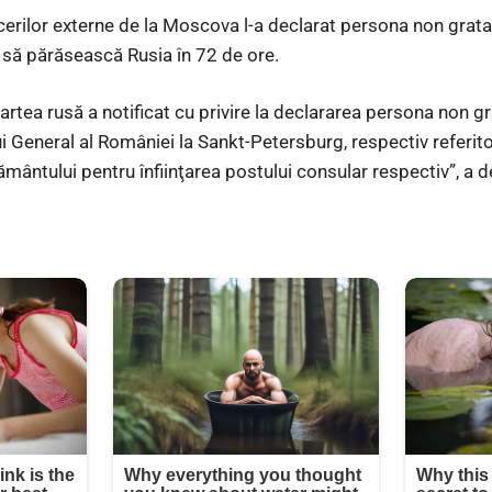
facerilor externe de la Moscova l-a declarat persona non gra
i să părăsească Rusia în 72 de ore.
 partea rusă a notificat cu privire la declararea persona non g
i General al României la Sankt-Petersburg, respectiv referitor
mântului pentru înfiinţarea postului consular respectiv”, a d