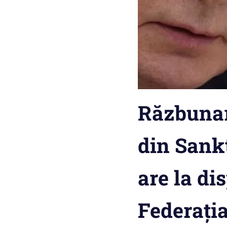
Răzbunar
din Sankt
are la di
Federați