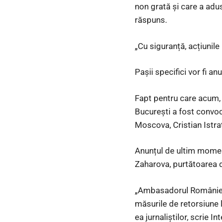
non grată și care a adu
răspuns.
„Cu siguranță, acțiunil
Pașii specifici vor fi a
Fapt pentru care acum, 
București a fost convoc
Moscova, Cristian Istrate
Anunțul de ultim moment
Zaharova, purtătoarea d
„Ambasadorul României a
măsurile de retorsiune l
ea jurnaliștilor, scrie Int