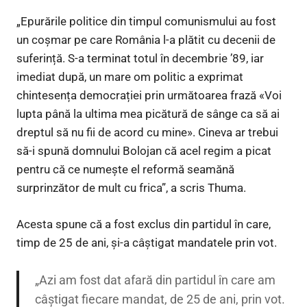
„Epurările politice din timpul comunismului au fost
un coșmar pe care România l-a plătit cu decenii de
suferință. S-a terminat totul în decembrie ’89, iar
imediat după, un mare om politic a exprimat
chintesența democrației prin următoarea frază «Voi
lupta până la ultima mea picătură de sânge ca să ai
dreptul să nu fii de acord cu mine». Cineva ar trebui
să-i spună domnului Bolojan că acel regim a picat
pentru că ce numește el reformă seamănă
surprinzător de mult cu frica”, a scris Thuma.
Acesta spune că a fost exclus din partidul în care,
timp de 25 de ani, și-a câștigat mandatele prin vot.
„Azi am fost dat afară din partidul în care am
câștigat fiecare mandat, de 25 de ani, prin vot.