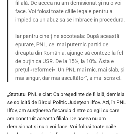
filială. De aceea nu am demisionat și nu o voi
face. Voi folosi toate căile legale pentru a
împiedica un abuz să se îmbrace în procedură.
Iar pentru cine ține socoteala: După această
epurare, PNL, cel mai puternic partid de
dreapta din România, ajunge să conteze la fel
de puțin ca USR. De la 15%, la 10%. Ăsta e
prețul «reformei»: Un PNL mai mic, mai slab, și
mai singur, dar mai ascultător”, a mai scris el.
„Statutul PNL e clar: Ca președinte de filială, demisia
se solicită de Biroul Politic Județean Ilfov. Azi, în PNL
Ilfov, am susținerea fiecăruia dintre colegii cu care
am construit această filială. De aceea nu am
demisionat și nu o voi face. Voi folosi toate căile