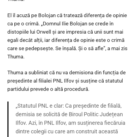
El îl acuză pe Bolojan că tratează diferența de opinie
ca pe o crimă. „Domnul Ilie Bolojan se crede în
distopiile lui Orwell și are impresia că unii sunt mai
egali decât alții, iar diferența de opinie este o crimă
care se pedepsește. Se înșală. Și o să afle”, a mai zis
Thuma.
Thuma a subliniat că nu va demisiona din funcția de
președinte al filialei PNL Ilfov și susține că statutul
partidului prevede o altă procedură.
„Statutul PNL e clar: Ca președinte de filială,
demisia se solicită de Biroul Politic Județean
Ilfov. Azi, în PNL Ilfov, am susținerea fiecăruia
dintre colegii cu care am construit această