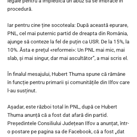
legale pentru a împiedica un abuz să se îmbrace în
procedură.
Iar pentru cine ține socoteala: După această epurare,
PNL, cel mai puternic partid de dreapta din România,
ajunge să conteze la fel de puțin ca USR. De la 15%, la
10%. Ăsta e prețul «reformei»: Un PNL mai mic, mai
slab, și mai singur, dar mai ascultător”, a mai scris el.
În finalul mesajului, Hubert Thuma spune că rămâne
în funcție pentru primarii și comunitățile din Ilfov care
l-au susținut.
Așadar, este război total în PNL, după ce Hubert
Thuma anunță că a fost dat afară din partid.
Președintele Consiliului Județean Ilfov a anunțat, într-
o postare pe pagina sa de Facebook, că a fost „dat