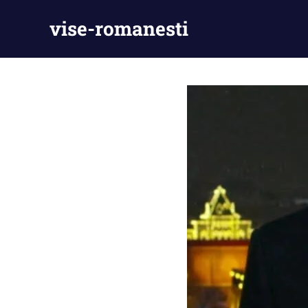
Skip
vise-romanesti
to
content