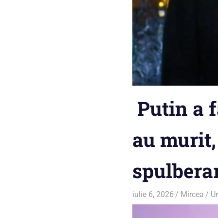
Putin a f
au murit,
spulberar
iulie 6, 2026
Mircea
U