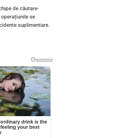
echipe de căutare-
r operațiunile se
accidente suplimentare.