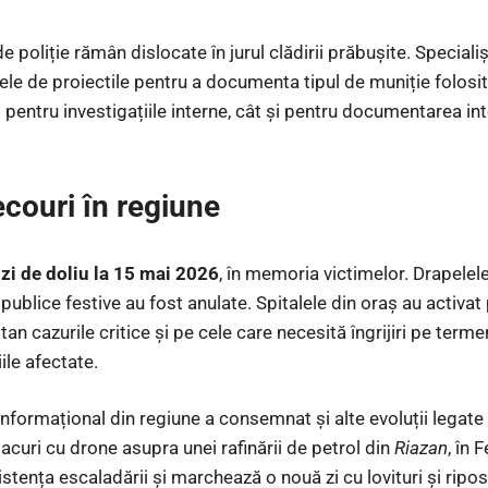
poliție rămân dislocate în jurul clădirii prăbușite. Specialișt
 de proiectile pentru a documenta tipul de muniție folosit și
pentru investigațiile interne, cât și pentru documentarea int
 ecouri în regiune
ă
zi de doliu la 15 mai 2026
, în memoria victimelor. Drapelel
publice festive au fost anulate. Spitalele din oraș au activat
an cazurile critice și pe cele care necesită îngrijiri pe term
ile afectate.
 informațional din regiune a consemnat și alte evoluții legate 
acuri cu drone asupra unei rafinării de petrol din
Riazan
, în 
tența escaladării și marchează o nouă zi cu lovituri și ripost