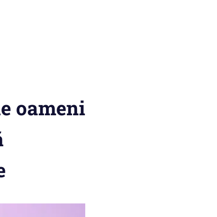
 de oameni
ă
e