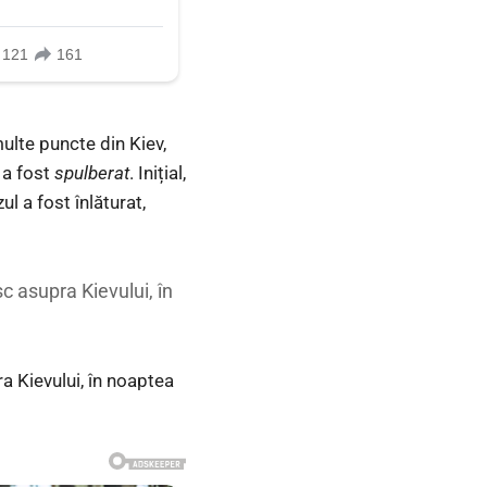
multe puncte din Kiev,
 a fost
spulberat
. Inițial,
l a fost înlăturat,
sc asupra Kievului, în
ra Kievului, în noaptea