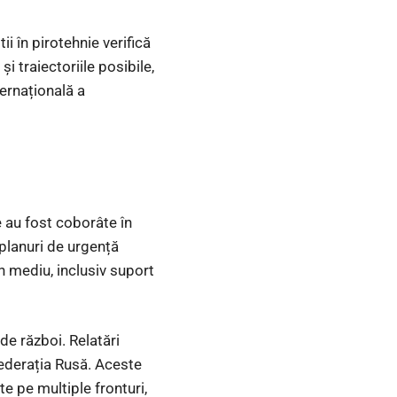
ii în pirotehnie verifică
 traiectoriile posibile,
ernațională a
e au fost coborâte în
 planuri de urgență
en mediu, inclusiv suport
de război. Relatări
Federația Rusă. Aceste
e pe multiple fronturi,