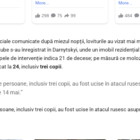
ficiale comunicate după miezul nopții, loviturile au vizat mai 
be s-au înregistrat în Darnytskyi, unde un imobil rezidențial
ipele de intervenție indica 21 de decese; pe măsură ce molozu
cat la
24
, inclusiv
trei copii
.
 persoane, inclusiv trei copii, au fost ucise în atacul ruse
 14 mai.”
oane, inclusiv trei copii, au fost ucise în atacul rusesc asup