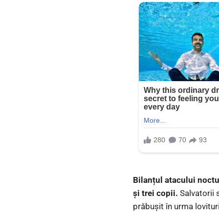
Bilanțul atacului noctu
și trei copii.
Salvatorii 
prăbușit în urma lovitu