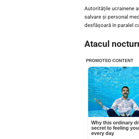
Autoritățile ucrainene a
salvare și personal medi
desfășoară în paralel cu
Atacul nocturn