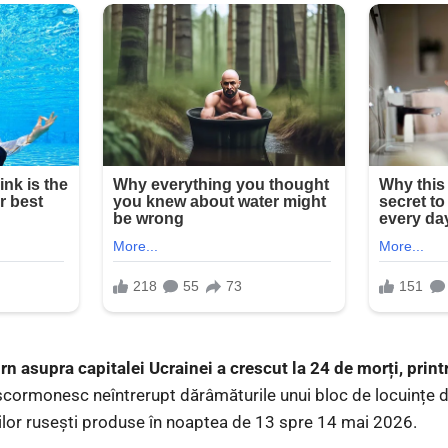
rn asupra capitalei Ucrainei a crescut la 24 de morți, prin
scormonesc neîntrerupt dărâmăturile unui bloc de locuințe di
rilor rusești produse în noaptea de 13 spre 14 mai 2026.