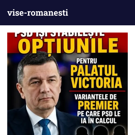
Skip
vise-romanesti
to
content