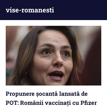
Skip
vise-romanesti
to
content
Propunere şocantă lansată de
POT: Românii vaccinați cu Pfizer