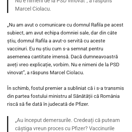
Nu e nimeni de la PSD vinovat”, a răspuns
Marcel Ciolacu.
„Nu am avut o comunicare cu domnul Rafila pe acest
subiect, am avut echipa domniei sale, dar din câte
știu, domnul Rafila a avut-o servită cu aceste
vaccinuri. Eu nu știu cum s-a semnat pentru
asemenea cantitate imensă. Dacă dumneavoastră
aveți vreo explicație, vorbim. Nu e nimeni de la PSD
vinovat”, a răspuns Marcel Ciolacu.
În schimb, fostul premier a subliniat că i s-a transmis
din partea fostului ministru al Sănătății că România
riscă să fie dată în judecată de Pfizer.
„Au început demersurile. Credeați că puteam
câștiga vreun proces cu Pfizer? Vaccinurile