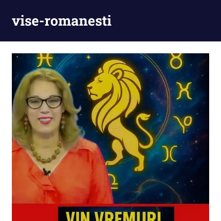
Skip
vise-romanesti
to
content