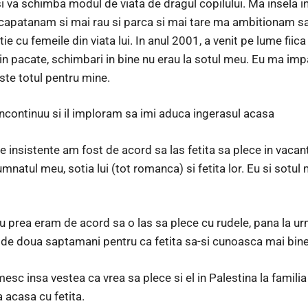
 va schimba modul de viata de dragul copilului. Ma insela ins
ncapatanam si mai rau si parca si mai tare ma ambitionam sa
ie cu femeile din viata lui. In anul 2001, a venit pe lume fiic
in pacate, schimbari in bine nu erau la sotul meu. Eu ma imp
este totul pentru mine.
ncontinuu si il imploram sa imi aduca ingerasul acasa
 insistente am fost de acord sa las fetita sa plece in vacant
umnatul meu, sotia lui (tot romanca) si fetita lor. Eu si sotu
 nu prea eram de acord sa o las sa plece cu rudele, pana la u
de doua saptamani pentru ca fetita sa-si cunoasca mai bine b
sc insa vestea ca vrea sa plece si el in Palestina la famili
 acasa cu fetita.