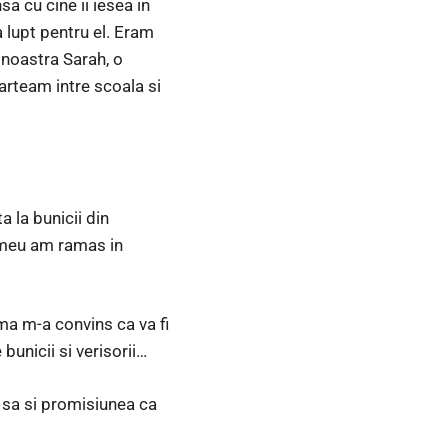
a cu cine ii iesea in
 lupt pentru el. Eram
a noastra Sarah, o
arteam intre scoala si
a la bunicii din
l meu am ramas in
rma m-a convins ca va fi
unicii si verisorii…
a sa si promisiunea ca