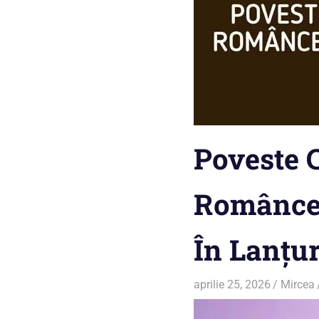
Poveste 
Românce 
În Lanțur
aprilie 25, 2026
Mircea