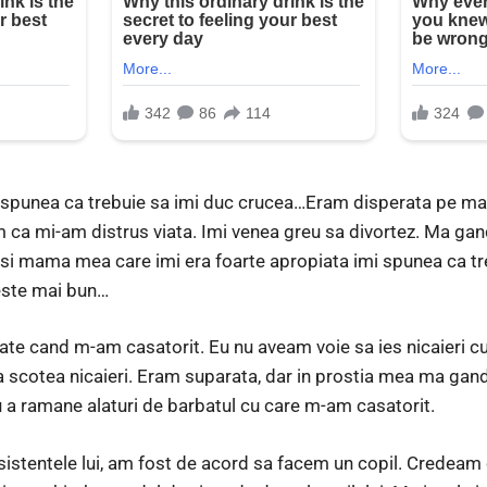
spunea ca trebuie sa imi duc crucea…Eram disperata pe ma
ca mi-am distrus viata. Imi venea greu sa divortez. Ma gan
 si mama mea care imi era foarte apropiata imi spunea ca tr
 este mai bun…
tate cand m-am casatorit. Eu nu aveam voie sa ies nicaieri cu
ma scotea nicaieri. Eram suparata, dar in prostia mea ma gan
ru a ramane alaturi de barbatul cu care m-am casatorit.
nsistentele lui, am fost de acord sa facem un copil. Credeam c