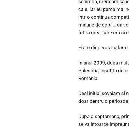
schimba, credeam ca isi
cale. Iar eu parca ma i
intr-o continua competit
minune de copil… dar, d
fetita mea, care era si 
Eram disperata, urlam i
In anul 2009, dupa multe
Palestina, insotita de c
Romania.
Desi initial sovaiam si
doar pentru o perioada 
Dupa o saptamana, prime
se va intoarce impreuna