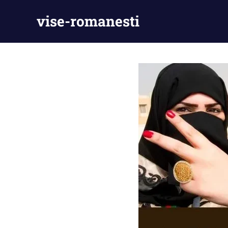
Skip
vise-romanesti
to
content