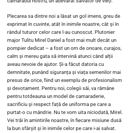
camaradul nostru, un adevărat salvator de vieți.
Plecarea sa dintre noi a lăsat un gol imens, greu de
exprimat în cuvinte, atât în inimile noastre, cât și în
rândul tuturor celor care l-au cunoscut. Plutonier
major Tulitu Mirel Daniel a fost mai mult decât un
pompier dedicat – a fost un om de onoare, curajos,
calm și mereu gata să intervină atunci când alții
aveau nevoie de ajutor. Și-a făcut datoria cu
demnitate, punând siguranța și viața semenilor mai
presus de orice, fiind un exemplu de profesionalism
și devotament. Pentru noi, colegii săi, va rămâne
pentru totdeauna un model de camaraderie,
sacrificiu și respect față de uniforma pe care a
purtat-o cu mândrie. Nu te vom uita niciodată, Mirel.
Vei trăi în amintirile noastre, în fiecare misiune dusă
la bun sfârșit și în inimile celor pe care i-ai salvat.