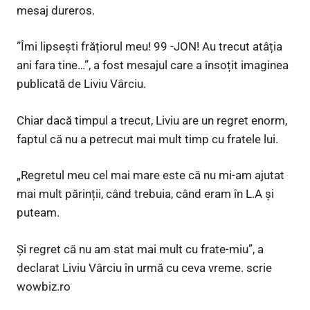
mesaj dureros.
”Îmi lipsești frățiorul meu! 99 -JON! Au trecut atâția
ani fara tine…”, a fost mesajul care a însoțit imaginea
publicată de Liviu Vârciu.
Chiar dacă timpul a trecut, Liviu are un regret enorm,
faptul că nu a petrecut mai mult timp cu fratele lui.
„Regretul meu cel mai mare este că nu mi-am ajutat
mai mult părinții, când trebuia, când eram în L.A și
puteam.
Și regret că nu am stat mai mult cu frate-miu”, a
declarat Liviu Vârciu în urmă cu ceva vreme. scrie
wowbiz.ro