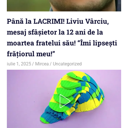
Până la LACRIMI! Liviu Vârciu,
mesaj sfâșietor la 12 ani de la
moartea fratelui său! “Îmi lipsești
frățiorul meu!”
iulie 1, 2025
Mircea
Uncategorized