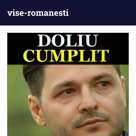
Skip
vise-romanesti
to
content