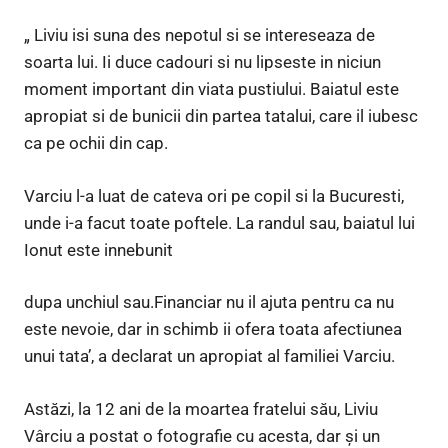
„ Liviu isi suna des nepotul si se intereseaza de
soarta lui. Ii duce cadouri si nu lipseste in niciun
moment important din viata pustiului. Baiatul este
apropiat si de bunicii din partea tatalui, care il iubesc
ca pe ochii din cap.
Varciu l-a luat de cateva ori pe copil si la Bucuresti,
unde i-a facut toate poftele. La randul sau, baiatul lui
Ionut este innebunit
dupa unchiul sau.Financiar nu il ajuta pentru ca nu
este nevoie, dar in schimb ii ofera toata afectiunea
unui tata’, a declarat un apropiat al familiei Varciu.
Astăzi, la 12 ani de la moartea fratelui său, Liviu
Vârciu a postat o fotografie cu acesta, dar și un