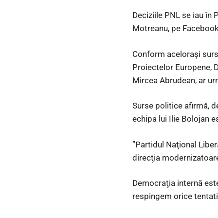
Deciziile PNL se iau în P
Motreanu, pe Faceboo
Conform aceloraşi surse,
Proiectelor Europene, D
Mircea Abrudean, ar urm
Surse politice afirmă, 
echipa lui Ilie Bolojan 
”Partidul Naţional Libe
direcţia modernizatoare
Democraţia internă este
respingem orice tentativ