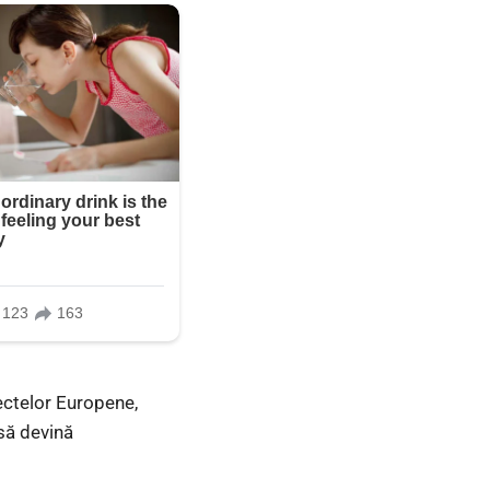
iectelor Europene,
 să devină