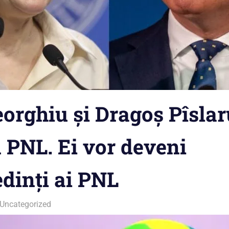
orghiu şi Dragoş Pîslar
n PNL. Ei vor deveni
dinţi ai PNL
Uncategorized