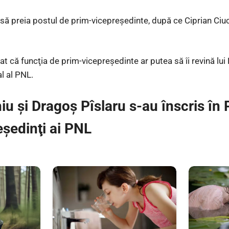
ă preia postul de prim-vicepreşedinte, după ce Ciprian Ciu
at că funcţia de prim-vicepreşedinte ar putea să îi revină lui
l al PNL.
 şi Dragoş Pîslaru s-au înscris în 
eşedinţi ai PNL