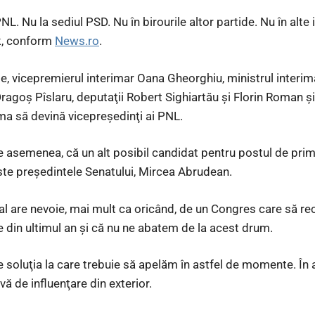
NL. Nu la sediul PSD. Nu în birourile altor partide. Nu în alte i
k, conform
News.ro
.
 vicepremierul interimar Oana Gheorghiu, ministrul interimar 
ragoş Pîslaru, deputaţii Robert Sighiartău şi Florin Roman şi
a să devină vicepreşedinţi ai PNL.
de asemenea, că un alt posibil candidat pentru postul de pri
este preşedintele Senatului, Mircea Abrudean.
ral are nevoie, mai mult ca oricând, de un Congres care să 
 din ultimul an şi că nu ne abatem de la acest drum.
 soluţia la care trebuie să apelăm în astfel de momente. În 
ă de influenţare din exterior.