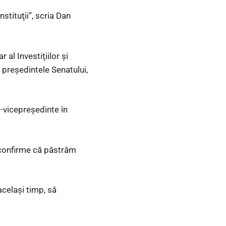
nstituţii”, scria Dan
al Investiţiilor şi
 preşedintele Senatului,
m-vicepreşedinte în
reconfirme că păstrăm
acelaşi timp, să