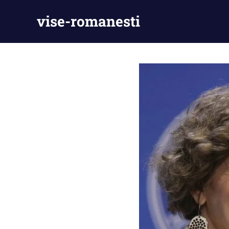
Skip
vise-romanesti
to
content