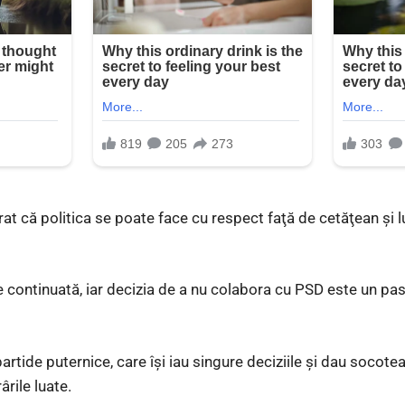
rat că politica se poate face cu respect faţă de cetăţean şi
e continuată, iar decizia de a nu colabora cu PSD este un pa
tide puternice, care îşi iau singure deciziile şi dau socotea
ârile luate.