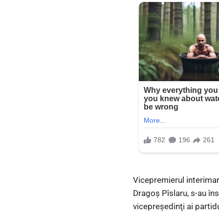
Vicepremierul interimar 
Dragoş Pîslaru, s-au în
vicepreşedinţi ai partidu