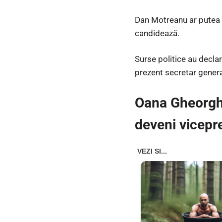
Dan Motreanu ar putea s
candidează.
Surse politice au declar
prezent secretar genera
Oana Gheorghiu
deveni vicepr