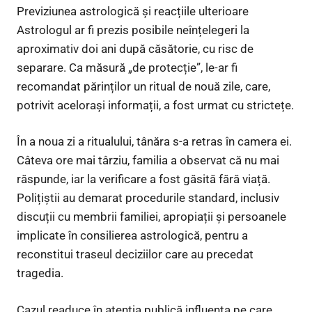
Previziunea astrologică și reacțiile ulterioare
Astrologul ar fi prezis posibile neînțelegeri la
aproximativ doi ani după căsătorie, cu risc de
separare. Ca măsură „de protecție”, le-ar fi
recomandat părinților un ritual de nouă zile, care,
potrivit acelorași informații, a fost urmat cu strictețe.
În a noua zi a ritualului, tânăra s-a retras în camera ei.
Câteva ore mai târziu, familia a observat că nu mai
răspunde, iar la verificare a fost găsită fără viață.
Polițiștii au demarat procedurile standard, inclusiv
discuții cu membrii familiei, apropiații și persoanele
implicate în consilierea astrologică, pentru a
reconstitui traseul deciziilor care au precedat
tragedia.
Cazul readuce în atenția publică influența pe care