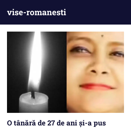
Skip
vise-romanesti
to
content
O tânără de 27 de ani și-a pus