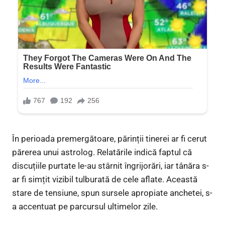
În perioada premergătoare, părinții tinerei ar fi cerut
părerea unui astrolog. Relatările indică faptul că
discuțiile purtate le-au stârnit îngrijorări, iar tânăra s-
ar fi simțit vizibil tulburată de cele aflate. Această
stare de tensiune, spun sursele apropiate anchetei, s-
a accentuat pe parcursul ultimelor zile.