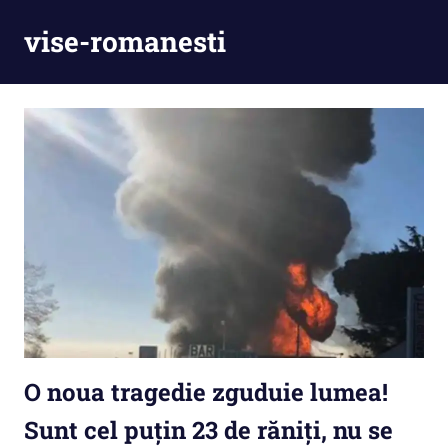
Skip
vise-romanesti
to
content
O noua tragedie zguduie lumea!
Sunt cel puțin 23 de răniți, nu se