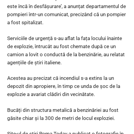
este încă în desfășurare’, a anunțat departamentul de
pompieri într-un comunicat, precizând că un pompier
a fost spitalizat.
Serviciile de urgență s-au aflat la fața locului înainte
de explozie, întrucât au fost chemate după ce un
camion a lovit o conductă de la benzinărie, au relatat
agențiile de știri italiene.
Acestea au precizat că incendiul s-a extins la un
depozit din apropiere, în timp ce unda de șoc de la
explozie a avariat clădiri din vecinătate.
Bucăți din structura metalică a benzinăriei au fost
găsite chiar și la 300 de metri de locul exploziei.
Site-ul de știri Roma Today a publicat o fotografie în