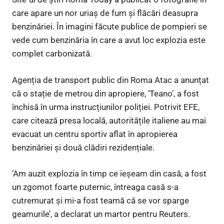
care apare un nor uriaș de fum și flăcări deasupra
benzinăriei. În imagini făcute publice de pompieri se
vede cum benzinăria în care a avut loc explozia este
complet carbonizată.
Agenția de transport public din Roma Atac a anunțat
că o stație de metrou din apropiere, ‘Teano’, a fost
închisă în urma instrucțiunilor poliției. Potrivit EFE,
care citează presa locală, autoritățile italiene au mai
evacuat un centru sportiv aflat în apropierea
benzinăriei și două clădiri rezidențiale.
‘Am auzit explozia în timp ce ieșeam din casă, a fost
un zgomot foarte puternic, întreaga casă s-a
cutremurat și mi-a fost teamă că se vor sparge
geamurile’, a declarat un martor pentru Reuters.