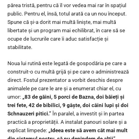
părea tristă, pentru că îl vor vedea mai rar în spațiul
public. Pentru el, însă, totul arată ca un nou început.
Spune că și-a dorit mai multă liniște, mai multă
libertate și un program mai echilibrat, în care să se
ocupe de lucrurile care îi aduc satisfacție și
stabilitate.
Noua lui rutină este legată de gospodăria pe care a
construit-o cu multă grijă și pe care o administrează
direct. Fostul prezentator a vorbit deschis despre
animalele pe care le are și a enumerat chiar el, cu
umor:
„83 de găini, 5 porci de Bazna, doi băieți și
trei fete, 42 de bibilici, 9 gâște, doi câini lupi și doi
Schnauzeri pitici.”
În paralel, a investit și în partea
practică a proprietății. A instalat panouri solare și a
explicat limpede:
„Ideea este să avem cât mai mult
din sistemul nostru, să nu depindem de alții”
.