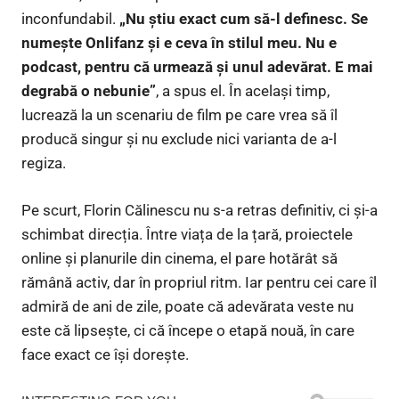
inconfundabil.
„Nu știu exact cum să-l definesc. Se
numește Onlifanz și e ceva în stilul meu. Nu e
podcast, pentru că urmează și unul adevărat. E mai
degrabă o nebunie”
, a spus el. În același timp,
lucrează la un scenariu de film pe care vrea să îl
producă singur și nu exclude nici varianta de a-l
regiza.
Pe scurt, Florin Călinescu nu s-a retras definitiv, ci și-a
schimbat direcția. Între viața de la țară, proiectele
online și planurile din cinema, el pare hotărât să
rămână activ, dar în propriul ritm. Iar pentru cei care îl
admiră de ani de zile, poate că adevărata veste nu
este că lipsește, ci că începe o etapă nouă, în care
face exact ce își dorește.