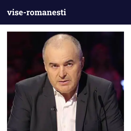
Skip
vise-romanesti
to
content