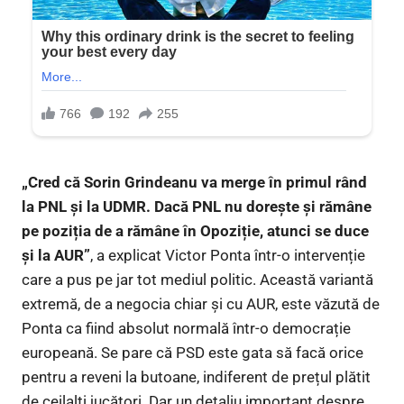
„Cred că Sorin Grindeanu va merge în primul rând
la PNL și la UDMR. Dacă PNL nu dorește și rămâne
pe poziția de a rămâne în Opoziție, atunci se duce
și la AUR”
, a explicat Victor Ponta într-o intervenție
care a pus pe jar tot mediul politic. Această variantă
extremă, de a negocia chiar și cu AUR, este văzută de
Ponta ca fiind absolut normală într-o democrație
europeană. Se pare că PSD este gata să facă orice
pentru a reveni la butoane, indiferent de prețul plătit
de ceilalți jucători. Dar un detaliu important despre