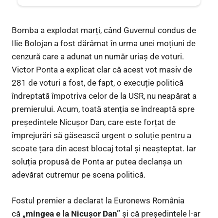
Bomba a explodat marți, când Guvernul condus de
Ilie Bolojan a fost dărâmat în urma unei moțiuni de
cenzură care a adunat un număr uriaș de voturi.
Victor Ponta a explicat clar că acest vot masiv de
281 de voturi a fost, de fapt, o execuție politică
îndreptată împotriva celor de la USR, nu neapărat a
premierului. Acum, toată atenția se îndreaptă spre
președintele Nicușor Dan, care este forțat de
împrejurări să găsească urgent o soluție pentru a
scoate țara din acest blocaj total și neașteptat. Iar
soluția propusă de Ponta ar putea declanșa un
adevărat cutremur pe scena politică.
Fostul premier a declarat la Euronews România
că
„mingea e la Nicușor Dan”
și că președintele l-ar