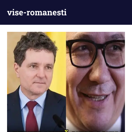
Skip
vise-romanesti
to
content