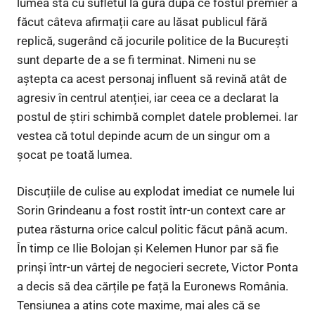
lumea stă cu sufletul la gură după ce fostul premier a
făcut câteva afirmații care au lăsat publicul fără
replică, sugerând că jocurile politice de la București
sunt departe de a se fi terminat. Nimeni nu se
aștepta ca acest personaj influent să revină atât de
agresiv în centrul atenției, iar ceea ce a declarat la
postul de știri schimbă complet datele problemei. Iar
vestea că totul depinde acum de un singur om a
șocat pe toată lumea.
Discuțiile de culise au explodat imediat ce numele lui
Sorin Grindeanu a fost rostit într-un context care ar
putea răsturna orice calcul politic făcut până acum.
În timp ce Ilie Bolojan și Kelemen Hunor par să fie
prinși într-un vârtej de negocieri secrete, Victor Ponta
a decis să dea cărțile pe față la Euronews România.
Tensiunea a atins cote maxime, mai ales că se