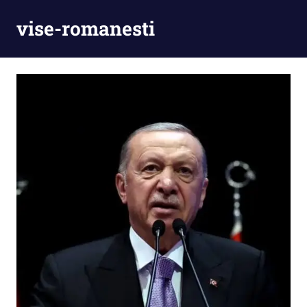
Skip
vise-romanesti
to
content