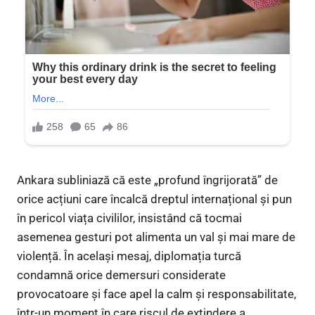
Ankara subliniază că este „profund îngrijorată” de
orice acțiuni care încalcă dreptul internațional și pun
în pericol viața civililor, insistând că tocmai
asemenea gesturi pot alimenta un val și mai mare de
violență. În același mesaj, diplomația turcă
condamnă orice demersuri considerate
provocatoare și face apel la calm și responsabilitate,
într-un moment în care riscul de extindere a