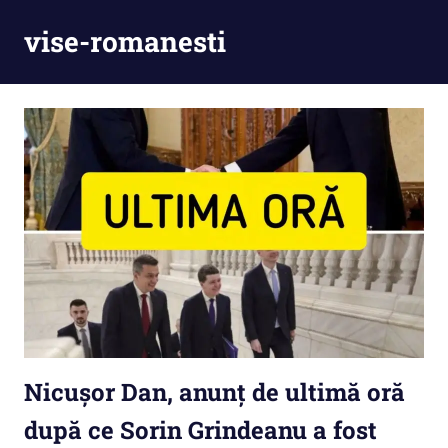
Skip
vise-romanesti
to
content
Nicuşor Dan, anunţ de ultimă oră
după ce Sorin Grindeanu a fost