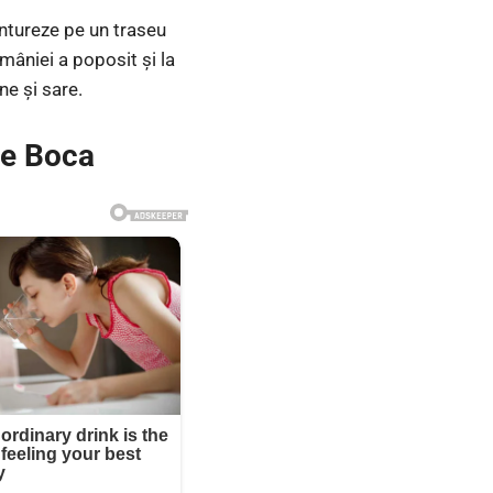
entureze pe un traseu
âniei a poposit și la
ne și sare.
ie Boca