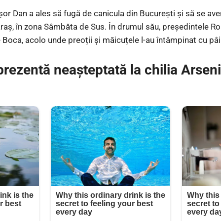
or Dan a ales să fugă de canicula din București și să se av
aș, în zona Sâmbăta de Sus. În drumul său, președintele Rom
e Boca, acolo unde preoții și măicuțele l-au întâmpinat cu pâi
prezentă neașteptată la chilia Arsen