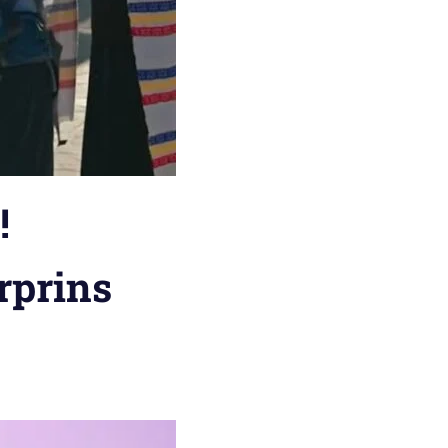
!
urprins