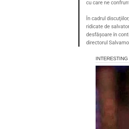
cu care ne confrunt
În cadrul discuţiilo
ridicate de salvato
desfăşoare în conti
directorul Salvamo