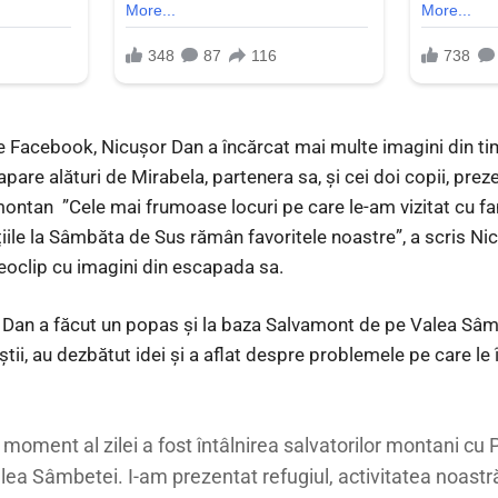
pe Facebook, Nicușor Dan a încărcat mai multe imagini din ti
pare alături de Mirabela, partenera sa, și cei doi copii, pr
montan ”Cele mai frumoase locuri pe care le-am vizitat cu fami
iile la Sâmbăta de Sus rămân favoritele noastre”, a scris 
deoclip cu imagini din escapada sa.
 Dan a făcut un popas și la baza Salvamont de pe Valea Sâm
tii, au dezbătut idei și a aflat despre problemele pe care le
moment al zilei a fost întâlnirea salvatorilor montani cu
ea Sâmbetei. I-am prezentat refugiul, activitatea noastră