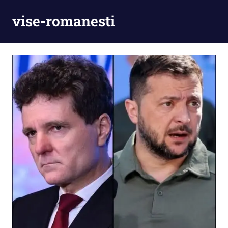
Skip
vise-romanesti
to
content