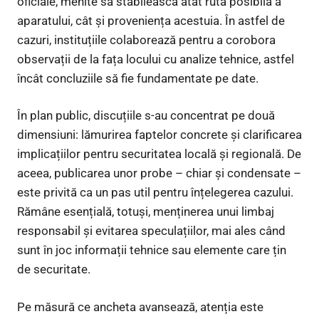
oficiale, menite să stabilească atât ruta posibilă a
aparatului, cât și proveniența acestuia. În astfel de
cazuri, instituțiile colaborează pentru a corobora
observații de la fața locului cu analize tehnice, astfel
încât concluziile să fie fundamentate pe date.
În plan public, discuțiile s-au concentrat pe două
dimensiuni: lămurirea faptelor concrete și clarificarea
implicațiilor pentru securitatea locală și regională. De
aceea, publicarea unor probe – chiar și condensate –
este privită ca un pas util pentru înțelegerea cazului.
Rămâne esențială, totuși, menținerea unui limbaj
responsabil și evitarea speculațiilor, mai ales când
sunt în joc informații tehnice sau elemente care țin
de securitate.
Pe măsură ce ancheta avansează, atenția este