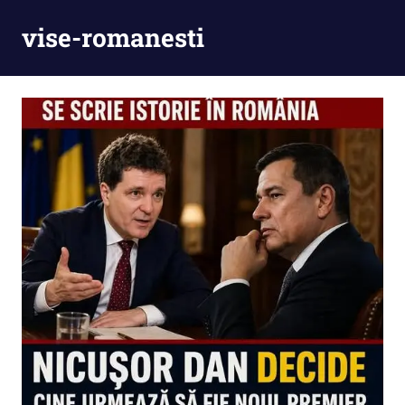
Skip
vise-romanesti
to
content