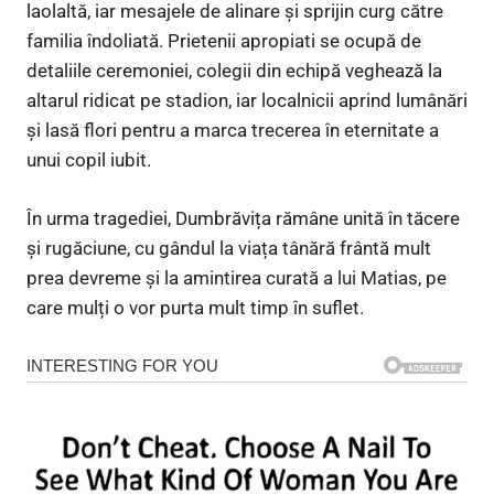
laolaltă, iar mesajele de alinare și sprijin curg către
familia îndoliată. Prietenii apropiati se ocupă de
detaliile ceremoniei, colegii din echipă veghează la
altarul ridicat pe stadion, iar localnicii aprind lumânări
și lasă flori pentru a marca trecerea în eternitate a
unui copil iubit.
În urma tragediei, Dumbrăvița rămâne unită în tăcere
și rugăciune, cu gândul la viața tânără frântă mult
prea devreme și la amintirea curată a lui Matias, pe
care mulți o vor purta mult timp în suflet.