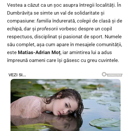
Vestea a căzut ca un șoc asupra întregii localități. În
Dumbrăvița se simte un val de solidaritate și
compasiune:
familia
îndurerată,
colegii
de clasă și de
echipă, dar și
profesorii
vorbesc despre un copil
respectuos, disciplinat și pasionat de sport. Numele
său complet, așa cum apare în mesajele comunității,
este
Matias-Adrian Moț
, iar amintirea lui a adus
împreună oameni care își găsesc cu greu cuvintele.