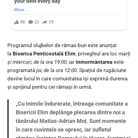
Programul slujbelor de rămas-bun este anunțat
la
Biserica Penticostală Elim
: priveghiul are loc
marți
și miercuri, de la ora 19:00
, iar
înmormântarea
este
programată
joi, de la ora 12:00
. Spațiul de rugăciune
devine locul în care comunitatea își exprimă durerea
și sprijinul pentru cei rămași în urmă.
„Cu inimile îndurerate, întreaga comunitate a
Bisericii Elim deplânge plecarea dintre noi a
tânărului Matias-Adrian Moț. Sunt momente
în care cuvintele se opresc, iar sufletul