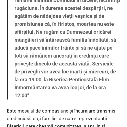
rămâne înaintea Domnului în tăcere, lacrimi și
rugăciune. În durerea acestei despărțiri, ne
agățăm de nădejdea vieții veșnice și de
promisiunea că, în Hristos, moartea nu este
sfârșitul. Ne rugăm ca Dumnezeul oricărei
mângâieri să întărească familia îndoliată, să
aducă pace inimilor frânte și să ne ajute pe
toți să rămânem ancorați în credința care
privește dincolo de această viață. Serviciile
de priveghi vor avea loc marți și miercuri, de
la ora 19:00, la Biserica Penticostală Elim.
Înmormântarea va avea loc joi, de la ora
12:00”
Este mesajul de compasiune și încurajare transmis
credincioșilor și familiei de către reprezentanții
Bisericii, care cheamă comunitatea la sprijin și