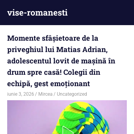
Skip
vise-romanesti
to
content
Momente sfâșietoare de la
priveghiul lui Matias Adrian,
adolescentul lovit de mașină în
drum spre casă! Colegii din
echipă, gest emoționant
iunie 3, 2026
Mircea
Uncategorized