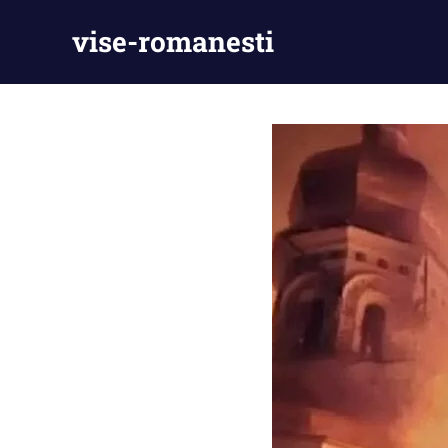
Skip
vise-romanesti
to
content