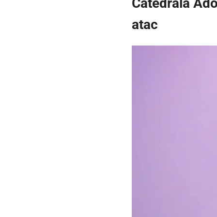
Catedrala Ador
atac