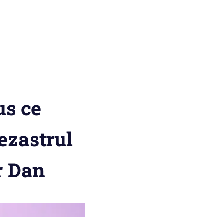
us ce
dezastrul
r Dan