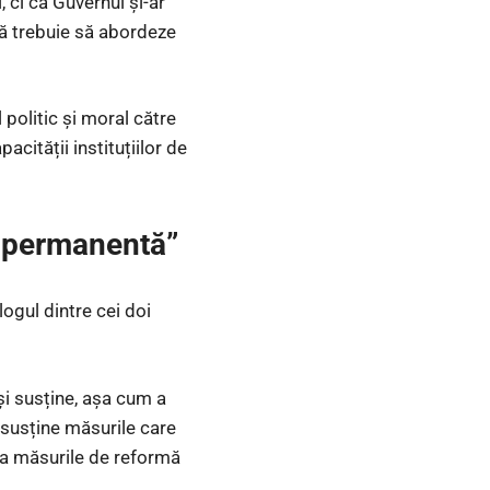
 ci că Guvernul și-ar
 că trebuie să abordeze
politic și moral către
acității instituțiilor de
e permanentă”
logul dintre cei doi
și susține, așa cum a
 susține măsurile care
ia măsurile de reformă