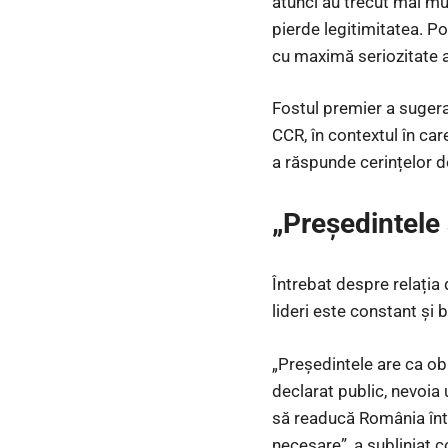
atunci au trecut mai mu
pierde legitimitatea. Po
cu maximă seriozitate a
Fostul premier a sugera
CCR, în contextul în care
a răspunde cerințelor d
„Președintele
Întrebat despre relația 
lideri este constant și b
„Președintele are ca obi
declarat public, nevoia
să readucă România înt
necesare”, a subliniat co