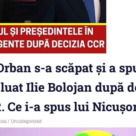
rban s-a scăpat și a sp
 luat Ilie Bolojan după 
. Ce i-a spus lui Nicușo
cea
Uncategorized