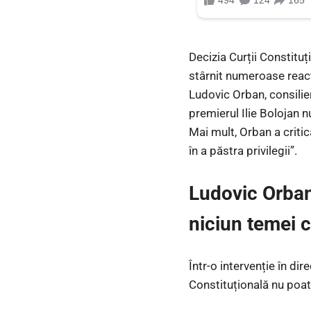
Decizia Curții Constituț
stârnit numeroase reacți
Ludovic Orban, consilie
premierul Ilie Bolojan n
Mai mult, Orban a critic
în a păstra privilegii”.
Ludovic Orban:
niciun temei c
Într-o intervenție în di
Constituțională nu poat