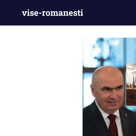
Skip
vise-romanesti
to
content