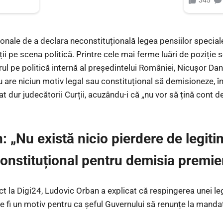
ionale de a declara neconstituțională legea pensiilor special
i pe scena politică. Printre cele mai ferme luări de poziție 
rul pe politică internă al președintelui României, Nicușor Da
u are niciun motiv legal sau constituțional să demisioneze, î
at dur judecătorii Curții, acuzându-i că „nu vor să țină cont d
 „Nu există nicio pierdere de legitim
onstituțional pentru demisia premie
rect la Digi24, Ludovic Orban a explicat că respingerea unei le
e fi un motiv pentru ca șeful Guvernului să renunțe la mandat