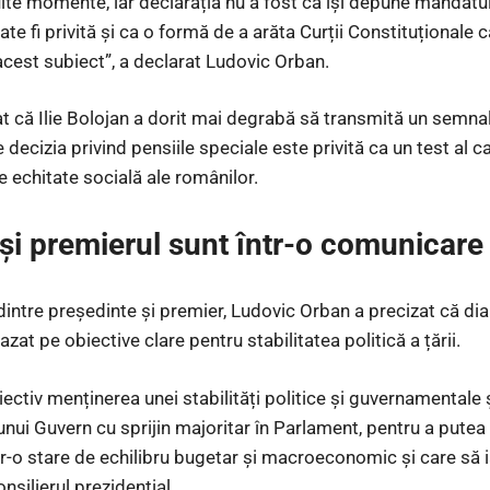
lte momente, iar declarația nu a fost că își depune mandatul,
ate fi privită și ca o formă de a arăta Curții Constituționale
cest subiect”, a declarat Ludovic Orban.
t că Ilie Bolojan a dorit mai degrabă să transmită un semnal 
 decizia privind pensiile speciale este privită ca un test al cap
e echitate socială ale românilor.
 și premierul sunt într-o comunicar
dintre președinte și premier, Ludovic Orban a precizat că dia
azat pe obiective clare pentru stabilitatea politică a țării.
ectiv menținerea unei stabilități politice și guvernamentale 
 unui Guvern cu sprijin majoritar în Parlament, pentru a putea
r-o stare de echilibru bugetar și macroeconomic și care să 
nsilierul prezidențial.