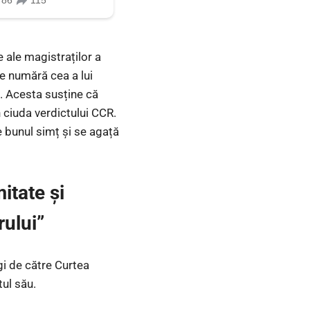
e ale magistraților a
se numără cea a lui
n. Acesta susține că
n ciuda verdictului CCR.
e bunul simț și se agață
itate și
rului”
gi de către Curtea
ul său.